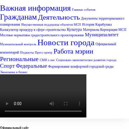
Важная информация
Главные события
Гражданам
Деятельность
Документы территориального
планирования
История Карабулака
Имущественная поддержка объектов МСП
Культура
Калькулятор процедур в сфере строительства
Материалы Корпорации МСП
Муниципалитет
Местные нормативы градостроительного проектирования
Новости города
Официальный
Муниципальный контроль
Работа мэрии
комментарий
Подкасты
Пресс-центр
Региональные
СМИ о нас
Социально-экономическое развитие города
Спорт
Федеральные
Формирование комфортной городской среды
Экономика и бизнес
Официальный сайт