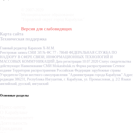
© 2007-2020
Муниципальное образование
"Городской округ город Карабулак"
Версия для слабовидящих
Карта сайта
Техническая поддержка
Главный редактор Карахоев Х-М.М.
Реестровая запись СМИ ЭЛ № ФС 77 - 78648 ФЕДЕРАЛЬНАЯ СЛУЖБА ПО
НАДЗОРУ В СФЕРЕ СВЯЗИ, ИНФОРМАЦИОННЫХ ТЕХНОЛОГИЙ И
МАССОВЫХ КОММУНИКАЦИЙ Дата регистрации 10.07.2020 Статус свидетельства
действующее Наименование СМИ Mokarabulak.ru Форма распространения Сетевое
издание Территория распространения Российская Федерация зарубежные страны
Учредители Орган местного самоуправления "Администрация города Карабулак" Адрес
редакции 386231, Республика Ингушетия, г. Карабулак, ул. Промысловая, д. 2/2 Языки
английский, русский, ингушский
Основные разделы
Пресс-центр
О Карабулаке
Муниципалитет
Деятельность
Гражданам