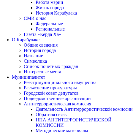
Работа мэрии
Жизнь города
История Карабулака
СМИ о нас
Федеральные
Региональные
Газета «Керда Ха»
О Карабулаке
Общие сведения
История города
Название
Символика
Список почётных граждан
Интересные места
Муниципалитет
Реестр муниципального имущества
Разъяснение прокуратуры
Городской совет депутатов
Подведомственные организации
Антитеррористическая комиссия
Деятельность Антитеррористической комиссии
Обратная связь
НПА АНТИТЕРРОРИСТИЧЕСКОЙ
КОМИССИИ
Методические материалы