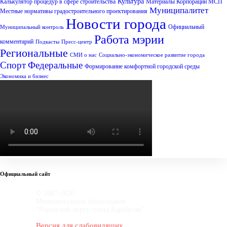
Культура
Калькулятор процедур в сфере строительства
Материалы Корпорации МСП
Муниципалитет
Местные нормативы градостроительного проектирования
Новости города
Официальный
Муниципальный контроль
Работа мэрии
комментарий
Подкасты
Пресс-центр
Региональные
СМИ о нас
Социально-экономическое развитие города
Спорт
Федеральные
Формирование комфортной городской среды
Экономика и бизнес
Официальный сайт
© 2007-2020
Муниципальное образование
"Городской округ город Карабулак"
Версия для слабовидящих