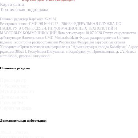
Карта сайта
Техническая поддержка
Главный редактор Карахоев Х-М.М.
Реестровая запись СМИ ЭЛ № ФС 77 - 78648 ФЕДЕРАЛЬНАЯ СЛУЖБА ПО
НАДЗОРУ В СФЕРЕ СВЯЗИ, ИНФОРМАЦИОННЫХ ТЕХНОЛОГИЙ И
МАССОВЫХ КОММУНИКАЦИЙ Дата регистрации 10.07.2020 Статус свидетельства
действующее Наименование СМИ Mokarabulak.ru Форма распространения Сетевое
издание Территория распространения Российская Федерация зарубежные страны
Учредители Орган местного самоуправления "Администрация города Карабулак" Адрес
редакции 386231, Республика Ингушетия, г. Карабулак, ул. Промысловая, д. 2/2 Языки
английский, русский, ингушский
Основные разделы
Пресс-центр
О Карабулаке
Муниципалитет
Деятельность
Гражданам
Обратная связь
Дополнительная информация
386231, Россия,
Республика Ингушетия,