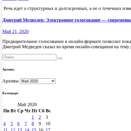
​ ​Речь идет о структурных и долгосрочных, а не о точечных измене
Дмитрий Медведев: Электронное голосование — современная
Май 21, 2020
Предварительное голосование в онлайн-формате позволит пока
Дмитрий Медведев​ сказал во​ время онлайн-совещания на​ тем
Архивы
Архивы
Календарь
Май 2020
Пн
Вт
Ср
Чт
Пт
Сб
Вс
1
2
3
4
5
6
7
8
9
10
11
12
13
14
15
16
17