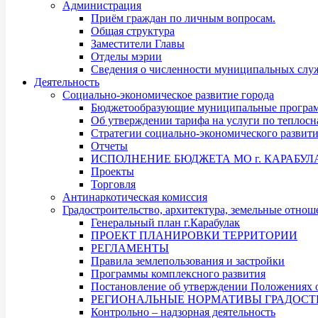
Администрация
Приём граждан по личным вопросам.
Общая структура
Заместители Главы
Отделы мэрии
Сведения о численности муниципальных служ
Деятельность
Социально-экономическое развитие города
Бюджетообразующие муниципальные програ
Об утверждении тарифа на услуги по теплос
Стратегии социально-экономического развит
Отчеты
ИСПОЛНЕНИЕ БЮДЖЕТА МО г. КАРАБУЛ
Проекты
Торговля
Антинаркотическая комиссия
Градостроительство, архитектура, земельные отнош
Генеральный план г.Карабулак
ПРОЕКТ ПЛАНИРОВКИ ТЕРРИТОРИИ
РЕГЛАМЕНТЫ
Правила землепользования и застройки
Программы комплексного развития
Постановление об утверждении Положениях о
РЕГИОНАЛЬНЫЕ НОРМАТИВЫ ГРАДОСТ
Контрольно – надзорная деятельность