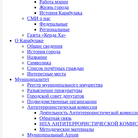
Работа мэрии
Жизнь города
История Карабулака
СМИ о нас
Федеральные
Региональные
Газета «Керда Ха»
О Карабулаке
Общие сведения
История города
Название
Символика
Список почётных граждан
Интересные места
Муниципалитет
Реестр муниципального имущества
Разъяснение прокуратуры
Городской совет депутатов
Подведомственные организации
Антитеррористическая комиссия
Деятельность Антитеррористической комисси
Обратная связь
НПА АНТИТЕРРОРИСТИЧЕСКОЙ КОМИ
Методические материалы
Муниципальный Архив