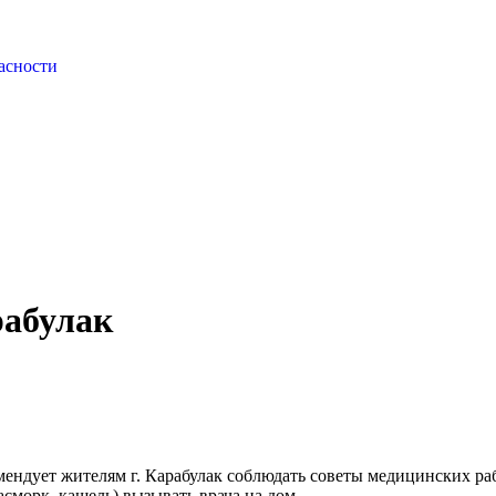
асности
рабулак
мендует жителям г. Карабулак соблюдать советы медицинских р
асморк, кашель) вызывать врача на дом.