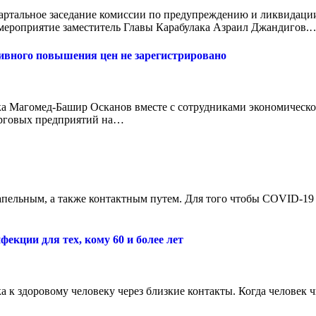
квартальное заседание комиссии по предупреждению и ликвидац
 мероприятие заместитель Главы Карабулака Азраил Джандигов.
ивного повышения цен не зарегистрировано
ка Магомед-Башир Осканов вместе с сотрудниками экономическ
орговых предприятий на…
пельным, а также контактным путем. Для того чтобы COVID-19 н
екции для тех, кому 60 и более лет
 к здоровому человеку через близкие контакты. Когда человек чи