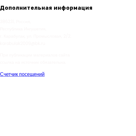
Дополнительная информация
386231, Россия,
Республика Ингушетия,
г. Карабулак, ул. Промысловая, 2/2.
karabulak2009@bk.ru
При публикации материалов сайта
ссылка на источник обязательна.
Счетчик посещений