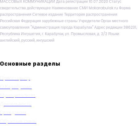
МАССОВЫХ КОММУНИКАЦИЙ Дата регистрации 10.07.2020 Статус
свидетельства действующее Наименование СМИ Mokarabulak.ru Форма
распространения Сетевое издание Территория распространения
Российская Федерация зарубежные страны Учредители Орган местного
самоуправления "Администрация города Карабулак" Адрес редакции 386231,
Республика Ингушетия, г. Карабулак, ул. Промысловая, д. 2/2 Языки
английский, русский, ингушский
Основные разделы
Пресс-центр
О Карабулаке
Муниципалитет
Деятельность
Гражданам
Обратная связь