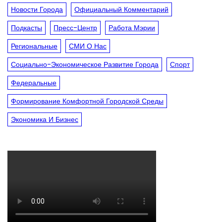
Новости Города
Официальный Комментарий
Подкасты
Пресс-Центр
Работа Мэрии
Региональные
СМИ О Нас
Социально-Экономическое Развитие Города
Спорт
Федеральные
Формирование Комфортной Городской Среды
Экономика И Бизнес