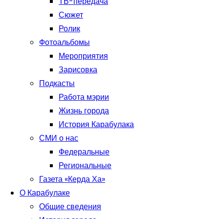
ТВ-передача
Сюжет
Ролик
Фотоальбомы
Мероприятия
Зарисовка
Подкасты
Работа мэрии
Жизнь города
История Карабулака
СМИ о нас
Федеральные
Региональные
Газета «Керда Ха»
О Карабулаке
Общие сведения