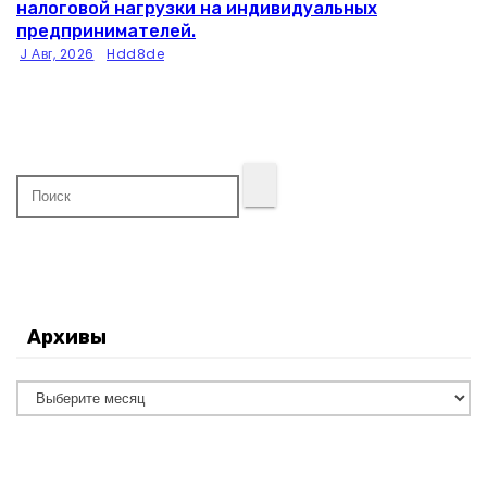
налоговой нагрузки на индивидуальных
предпринимателей.
J Авг, 2026
Hdd8de
Архивы
А
р
х
и