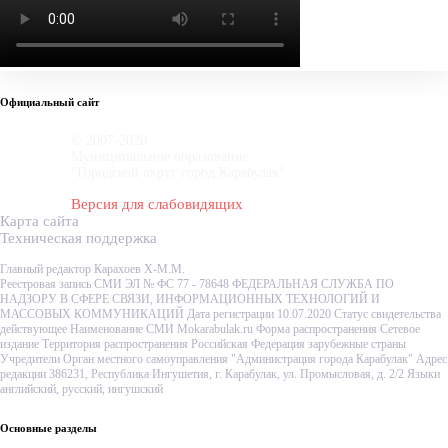
Официальный сайт
© 2007-2020
Муниципальное образование
"Городской округ город Карабулак"
Версия для слабовидящих
Карта сайта
Техническая поддержка
Главный редактор Карахоев Х-М.М.
Реестровая запись СМИ ЭЛ № ФС 77 - 78648 ФЕДЕРАЛЬНАЯ СЛУЖБА ПО
НАДЗОРУ В СФЕРЕ СВЯЗИ, ИНФОРМАЦИОННЫХ ТЕХНОЛОГИЙ И
МАССОВЫХ КОММУНИКАЦИЙ Дата регистрации 10.07.2020 Статус свидетельства
действующее Наименование СМИ Mokarabulak.ru Форма распространения Сетевое
издание Территория распространения Российская Федерация зарубежные страны
Учредители Орган местного самоуправления "Администрация города Карабулак" Адрес
редакции 386231, Республика Ингушетия, г. Карабулак, ул. Промысловая, д. 2/2 Языки
английский, русский, ингушский
Основные разделы