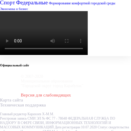
Спорт
Федеральные
Формирование комфортной городской среды
Экономика и бизнес
Официальный сайт
© 2007-2020
Муниципальное образование
"Городской округ город Карабулак"
Версия для слабовидящих
Карта сайта
Техническая поддержка
Главный редактор Карахоев Х-М.М.
Реестровая запись СМИ ЭЛ № ФС 77 - 78648 ФЕДЕРАЛЬНАЯ СЛУЖБА ПО
НАДЗОРУ В СФЕРЕ СВЯЗИ, ИНФОРМАЦИОННЫХ ТЕХНОЛОГИЙ И
МАССОВЫХ КОММУНИКАЦИЙ Дата регистрации 10.07.2020 Статус свидетельства