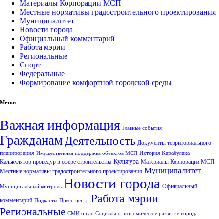
Материалы Корпорации МСП
Местные нормативы градостроительного проектирования
Муниципалитет
Новости города
Официальный комментарий
Работа мэрии
Региональные
Спорт
Федеральные
Формирование комфортной городской среды
Метки
Важная информация
Главные события
Гражданам
Деятельность
Документы территориального
планирования
История Карабулака
Имущественная поддержка объектов МСП
Культура
Калькулятор процедур в сфере строительства
Материалы Корпорации МСП
Муниципалитет
Местные нормативы градостроительного проектирования
Новости города
Официальный
Муниципальный контроль
Работа мэрии
комментарий
Подкасты
Пресс-центр
Региональные
СМИ о нас
Социально-экономическое развитие города