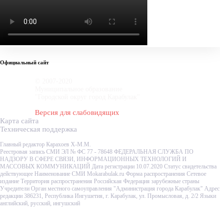
Официальный сайт
© 2007-2020
Муниципальное образование
"Городской округ город Карабулак"
Версия для слабовидящих
Карта сайта
Техническая поддержка
Главный редактор Карахоев Х-М.М.
Реестровая запись СМИ ЭЛ № ФС 77 - 78648 ФЕДЕРАЛЬНАЯ СЛУЖБА ПО
НАДЗОРУ В СФЕРЕ СВЯЗИ, ИНФОРМАЦИОННЫХ ТЕХНОЛОГИЙ И
МАССОВЫХ КОММУНИКАЦИЙ Дата регистрации 10.07.2020 Статус свидетельства
действующее Наименование СМИ Mokarabulak.ru Форма распространения Сетевое
издание Территория распространения Российская Федерация зарубежные страны
Учредители Орган местного самоуправления "Администрация города Карабулак" Адрес
редакции 386231, Республика Ингушетия, г. Карабулак, ул. Промысловая, д. 2/2 Языки
английский, русский, ингушский