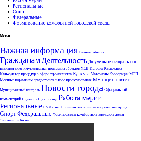
Работа мэрии
Региональные
Спорт
Федеральные
Формирование комфортной городской среды
Метки
Важная информация
Главные события
Гражданам
Деятельность
Документы территориального
планирования
История Карабулака
Имущественная поддержка объектов МСП
Культура
Калькулятор процедур в сфере строительства
Материалы Корпорации МСП
Муниципалитет
Местные нормативы градостроительного проектирования
Новости города
Официальный
Муниципальный контроль
Работа мэрии
комментарий
Подкасты
Пресс-центр
Региональные
СМИ о нас
Социально-экономическое развитие города
Спорт
Федеральные
Формирование комфортной городской среды
Экономика и бизнес