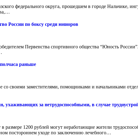
ского федерального округа, прошедшем в городе Нальчике, инг
ева,…
во России по боксу среди юниоров
обедителем Первенства спортивного общества “Юность России”.
…
 полчаса раньше
 со своими заместителями, помощниками и начальниками отдело
н, ухаживающих за нетрудоспособными, в случае трудоустр
 в размере 1200 рублей могут неработающие жители трудоспосо
ном постороннем уходе по заключению лечебного…