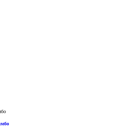
мбо
амбо