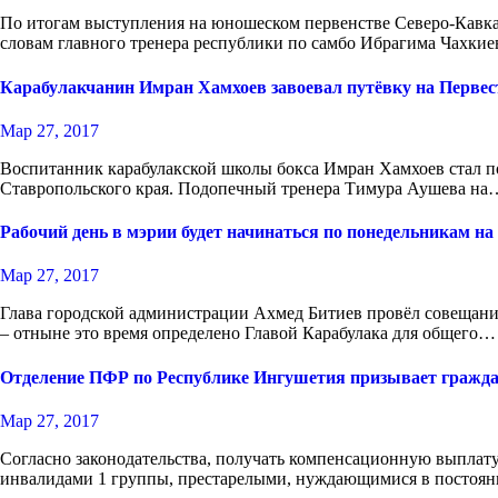
По итогам выступления на юношеском первенстве Северо-Кавказ
словам главного тренера республики по самбо Ибрагима Чахки
Карабулакчанин Имран Хамхоев завоевал путёвку на Первест
Мар 27, 2017
Воспитанник карабулакской школы бокса Имран Хамхоев стал п
Ставропольского края. Подопечный тренера Тимура Аушева на
Рабочий день в мэрии будет начинаться по понедельникам на
Мар 27, 2017
Глава городской администрации Ахмед Битиев провёл совещание
– отныне это время определено Главой Карабулака для общего…
Отделение ПФР по Республике Ингушетия призывает гражда
Мар 27, 2017
Согласно законодательства, получать компенсационную выплату
инвалидами 1 группы, престарелыми, нуждающимися в постоян