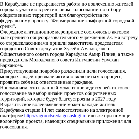
В Карабулаке не прекращается работа по вовлечению жителей
города к участию в рейтинговом голосовании по отбору
общественных территорий для благоустройства по
федеральному проекту “Формирование комфортной городской
среды”.
Очередное агитационное мероприятие состоялось в актовом
зале среднего общеобразовательного учреждения √3. На встречу
со старшеклассниками пришли заместитель председателя
городского Совета депутатов Хусейн Амаков, член
Общественного совета города Карабулак Амир Плиев, а также
председатель Молодëжного совета Ингушетии Урусхан
Барханоев.
Присутствующим подробно разъяснили цели голосования,
молодых людей призвали активно включиться в процесс,
проявить себя как ответственные граждане.
Напоминаем, что в данный момент проводится рейтинговое
голосование за выбор дизайн-проектов общественных
территорий, которые будут благоустроены в 2027 году.
Выразить своë волеизъявление может каждый житель
Карабулака старше 14 лет самостоятельно на электронной
платформе
http://zagorodsreda.gosuslugi.ru
или же при помощи
волонтëров проекта, имеющих специальные приложения для
голосования.