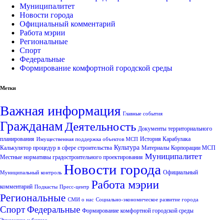
Муниципалитет
Новости города
Официальный комментарий
Работа мэрии
Региональные
Спорт
Федеральные
Формирование комфортной городской среды
Метки
Важная информация
Главные события
Гражданам
Деятельность
Документы территориального
планирования
История Карабулака
Имущественная поддержка объектов МСП
Культура
Калькулятор процедур в сфере строительства
Материалы Корпорации МСП
Муниципалитет
Местные нормативы градостроительного проектирования
Новости города
Официальный
Муниципальный контроль
Работа мэрии
комментарий
Подкасты
Пресс-центр
Региональные
СМИ о нас
Социально-экономическое развитие города
Спорт
Федеральные
Формирование комфортной городской среды