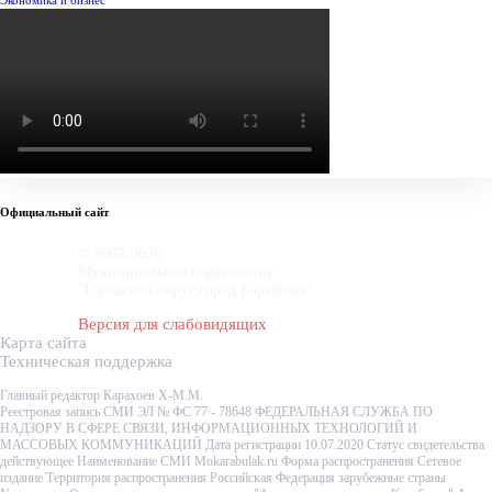
Экономика и бизнес
Официальный сайт
© 2007-2020
Муниципальное образование
"Городской округ город Карабулак"
Версия для слабовидящих
Карта сайта
Техническая поддержка
Главный редактор Карахоев Х-М.М.
Реестровая запись СМИ ЭЛ № ФС 77 - 78648 ФЕДЕРАЛЬНАЯ СЛУЖБА ПО
НАДЗОРУ В СФЕРЕ СВЯЗИ, ИНФОРМАЦИОННЫХ ТЕХНОЛОГИЙ И
МАССОВЫХ КОММУНИКАЦИЙ Дата регистрации 10.07.2020 Статус свидетельства
действующее Наименование СМИ Mokarabulak.ru Форма распространения Сетевое
издание Территория распространения Российская Федерация зарубежные страны