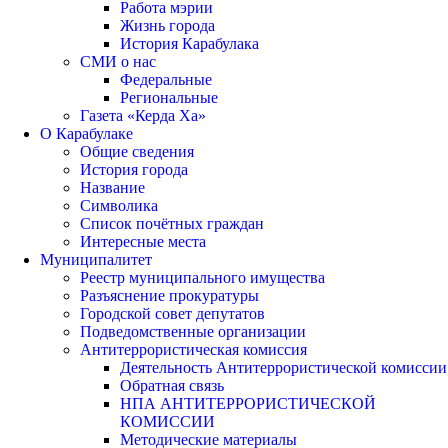
Работа мэрии
Жизнь города
История Карабулака
СМИ о нас
Федеральные
Региональные
Газета «Керда Ха»
О Карабулаке
Общие сведения
История города
Название
Символика
Список почётных граждан
Интересные места
Муниципалитет
Реестр муниципального имущества
Разъяснение прокуратуры
Городской совет депутатов
Подведомственные организации
Антитеррористическая комиссия
Деятельность Антитеррористической комиссии
Обратная связь
НПА АНТИТЕРРОРИСТИЧЕСКОЙ
КОМИССИИ
Методические материалы