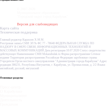
© 2007-2020
Муниципальное образование
"Городской округ город Карабулак"
Версия для слабовидящих
Карта сайта
Техническая поддержка
Главный редактор Карахоев Х-М.М.
Реестровая запись СМИ ЭЛ № ФС 77 - 78648 ФЕДЕРАЛЬНАЯ СЛУЖБА ПО
НАДЗОРУ В СФЕРЕ СВЯЗИ, ИНФОРМАЦИОННЫХ ТЕХНОЛОГИЙ И
МАССОВЫХ КОММУНИКАЦИЙ Дата регистрации 10.07.2020 Статус свидетельства
действующее Наименование СМИ Mokarabulak.ru Форма распространения Сетевое
издание Территория распространения Российская Федерация зарубежные страны
Учредители Орган местного самоуправления "Администрация города Карабулак" Адрес
редакции 386231, Республика Ингушетия, г. Карабулак, ул. Промысловая, д. 2/2 Языки
английский, русский, ингушский
Основные разделы
Пресс-центр
О Карабулаке
Муниципалитет
Деятельность
Гражданам