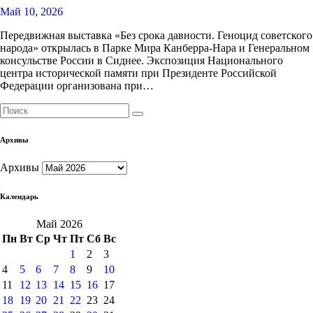
Май 10, 2026
Передвижная выставка «Без срока давности. Геноцид советского
народа» открылась в Парке Мира Канберра-Нара и Генеральном
консульстве России в Сиднее. Экспозиция Национального
центра исторической памяти при Президенте Российской
Федерации организована при…
Архивы
Архивы
Календарь
Май 2026
Пн
Вт
Ср
Чт
Пт
Сб
Вс
1
2
3
4
5
6
7
8
9
10
11
12
13
14
15
16
17
18
19
20
21
22
23
24