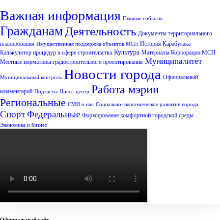
Важная информация
Главные события
Гражданам
Деятельность
Документы территориального
планирования
История Карабулака
Имущественная поддержка объектов МСП
Культура
Калькулятор процедур в сфере строительства
Материалы Корпорации МСП
Муниципалитет
Местные нормативы градостроительного проектирования
Новости города
Официальный
Муниципальный контроль
Работа мэрии
комментарий
Подкасты
Пресс-центр
Региональные
СМИ о нас
Социально-экономическое развитие города
Спорт
Федеральные
Формирование комфортной городской среды
Экономика и бизнес
Официальный сайт