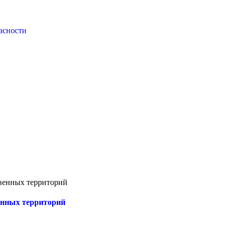
асности
твенных территорий
енных территорий