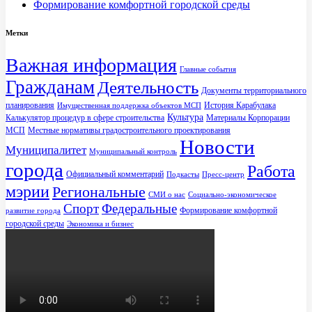
Формирование комфортной городской среды
Метки
Важная информация
Главные события
Гражданам
Деятельность
Документы территориального
планирования
История Карабулака
Имущественная поддержка объектов МСП
Культура
Калькулятор процедур в сфере строительства
Материалы Корпорации
МСП
Местные нормативы градостроительного проектирования
Новости
Муниципалитет
Муниципальный контроль
города
Работа
Официальный комментарий
Подкасты
Пресс-центр
мэрии
Региональные
СМИ о нас
Социально-экономическое
Спорт
Федеральные
Формирование комфортной
развитие города
городской среды
Экономика и бизнес