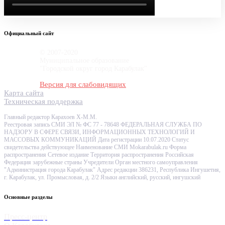
Официальный сайт
© 2007-2020
Муниципальное образование
"Городской округ город Карабулак"
Версия для слабовидящих
Карта сайта
Техническая поддержка
Главный редактор Карахоев Х-М.М.
Реестровая запись СМИ ЭЛ № ФС 77 - 78648 ФЕДЕРАЛЬНАЯ СЛУЖБА ПО
НАДЗОРУ В СФЕРЕ СВЯЗИ, ИНФОРМАЦИОННЫХ ТЕХНОЛОГИЙ И
МАССОВЫХ КОММУНИКАЦИЙ Дата регистрации 10.07.2020 Статус
свидетельства действующее Наименование СМИ Mokarabulak.ru Форма
распространения Сетевое издание Территория распространения Российская
Федерация зарубежные страны Учредители Орган местного самоуправления
"Администрация города Карабулак" Адрес редакции 386231, Республика Ингушетия,
г. Карабулак, ул. Промысловая, д. 2/2 Языки английский, русский, ингушский
Основные разделы
Пресс-центр