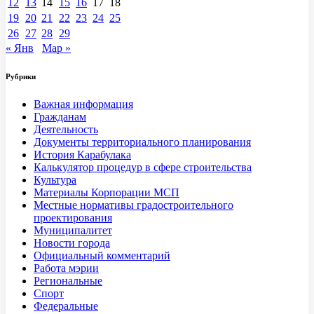
12
13
14
15
16
17
18
19
20
21
22
23
24
25
26
27
28
29
« Янв
Мар »
Рубрики
Важная информация
Гражданам
Деятельность
Документы территориального планирования
История Карабулака
Калькулятор процедур в сфере строительства
Культура
Материалы Корпорации МСП
Местные нормативы градостроительного
проектирования
Муниципалитет
Новости города
Официальный комментарий
Работа мэрии
Региональные
Спорт
Федеральные