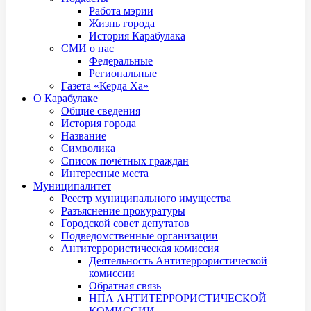
Работа мэрии
Жизнь города
История Карабулака
СМИ о нас
Федеральные
Региональные
Газета «Керда Ха»
О Карабулаке
Общие сведения
История города
Название
Символика
Список почётных граждан
Интересные места
Муниципалитет
Реестр муниципального имущества
Разъяснение прокуратуры
Городской совет депутатов
Подведомственные организации
Антитеррористическая комиссия
Деятельность Антитеррористической
комиссии
Обратная связь
НПА АНТИТЕРРОРИСТИЧЕСКОЙ
КОМИССИИ