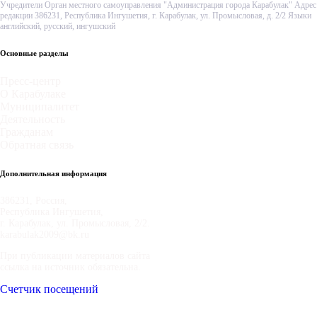
Учредители Орган местного самоуправления "Администрация города Карабулак" Адрес
редакции 386231, Республика Ингушетия, г. Карабулак, ул. Промысловая, д. 2/2 Языки
английский, русский, ингушский
Основные разделы
Пресс-центр
О Карабулаке
Муниципалитет
Деятельность
Гражданам
Обратная связь
Дополнительная информация
386231, Россия,
Республика Ингушетия,
г. Карабулак, ул. Промысловая, 2/2.
karabulak2009@bk.ru
При публикации материалов сайта
ссылка на источник обязательна.
Счетчик посещений