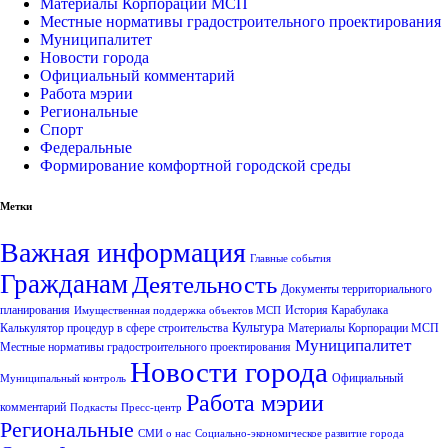
Материалы Корпорации МСП
Местные нормативы градостроительного проектирования
Муниципалитет
Новости города
Официальный комментарий
Работа мэрии
Региональные
Спорт
Федеральные
Формирование комфортной городской среды
Метки
Важная информация
Главные события
Гражданам
Деятельность
Документы территориального
планирования
История Карабулака
Имущественная поддержка объектов МСП
Культура
Калькулятор процедур в сфере строительства
Материалы Корпорации МСП
Муниципалитет
Местные нормативы градостроительного проектирования
Новости города
Официальный
Муниципальный контроль
Работа мэрии
комментарий
Подкасты
Пресс-центр
Региональные
СМИ о нас
Социально-экономическое развитие города