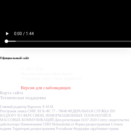
Официальный сайт
© 2007-2020
Муниципальное образование
"Городской округ город Карабулак"
Версия для слабовидящих
Карта сайта
Техническая поддержка
Главный редактор Карахоев Х-М.М.
Реестровая запись СМИ ЭЛ № ФС 77 - 78648 ФЕДЕРАЛЬНАЯ СЛУЖБА ПО
НАДЗОРУ В СФЕРЕ СВЯЗИ, ИНФОРМАЦИОННЫХ ТЕХНОЛОГИЙ И
МАССОВЫХ КОММУНИКАЦИЙ Дата регистрации 10.07.2020 Статус свидетельства
действующее Наименование СМИ Mokarabulak.ru Форма распространения Сетевое
издание Территория распространения Российская Федерация зарубежные страны