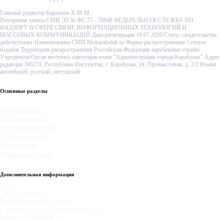
Главный редактор Карахоев Х-М.М.
Реестровая запись СМИ ЭЛ № ФС 77 - 78648 ФЕДЕРАЛЬНАЯ СЛУЖБА ПО
НАДЗОРУ В СФЕРЕ СВЯЗИ, ИНФОРМАЦИОННЫХ ТЕХНОЛОГИЙ И
МАССОВЫХ КОММУНИКАЦИЙ Дата регистрации 10.07.2020 Статус свидетельства
действующее Наименование СМИ Mokarabulak.ru Форма распространения Сетевое
издание Территория распространения Российская Федерация зарубежные страны
Учредители Орган местного самоуправления "Администрация города Карабулак" Адрес
редакции 386231, Республика Ингушетия, г. Карабулак, ул. Промысловая, д. 2/2 Языки
английский, русский, ингушский
Основные разделы
Пресс-центр
О Карабулаке
Муниципалитет
Деятельность
Гражданам
Обратная связь
Дополнительная информация
386231, Россия,
Республика Ингушетия,
г. Карабулак, ул. Промысловая, 2/2.
karabulak2009@bk.ru