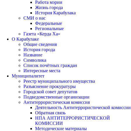
Работа мэрии
Жизнь города
История Карабулака
СМИ о нас
Федеральные
Региональные
Газета «Керда Ха»
О Карабулаке
Общие сведения
История города
Название
Символика
Список почётных граждан
Интересные места
Муниципалитет
Реестр муниципального имущества
Разъяснение прокуратуры
Городской совет депутатов
Подведомственные организации
Антитеррористическая комиссия
Деятельность Антитеррористической комиссии
Обратная связь
НПА АНТИТЕРРОРИСТИЧЕСКОЙ
КОМИССИИ
Методические материалы