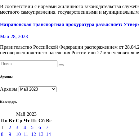
В соответствии с нормами жилищного законодательства служеб
местного самоуправления, государственными и муниципальны
Назрановская транспортная прокуратура разъясняет: Утвер
Май 28, 2023
Правительство Российской Федерации распоряжением от 28.04.
несовершеннолетнего населения России или 27 млн человек яв
Архивы
Архивы
Календарь
Май 2023
Пн
Вт
Ср
Чт
Пт
Сб
Вс
1
2
3
4
5
6
7
8
9
10
11
12
13
14