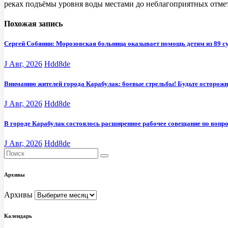
реках подъëмы уровня воды местами до неблагоприятных отмето
Похожая запись
Сергей Собянин: Морозовская больница оказывает помощь детям из 89 с
J Авг, 2026
Hdd8de
Вниманию жителей города Карабулак: боевые стрельбы! Будьте осторож
J Авг, 2026
Hdd8de
В городе Карабулак состоялось расширенное рабочее совещание по вопр
J Авг, 2026
Hdd8de
Архивы
Архивы
Календарь