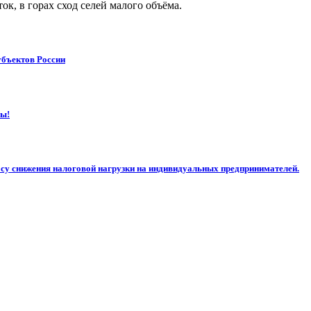
к, в горах сход селей малого объëма.
убъектов России
ны!
осу снижения налоговой нагрузки на индивидуальных предпринимателей.