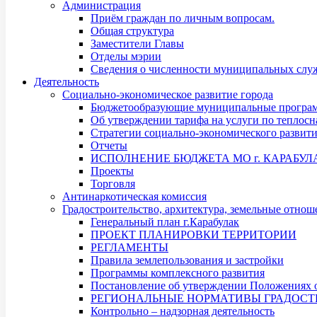
Администрация
Приём граждан по личным вопросам.
Общая структура
Заместители Главы
Отделы мэрии
Сведения о численности муниципальных служ
Деятельность
Социально-экономическое развитие города
Бюджетообразующие муниципальные програ
Об утверждении тарифа на услуги по теплос
Стратегии социально-экономического развит
Отчеты
ИСПОЛНЕНИЕ БЮДЖЕТА МО г. КАРАБУЛ
Проекты
Торговля
Антинаркотическая комиссия
Градостроительство, архитектура, земельные отнош
Генеральный план г.Карабулак
ПРОЕКТ ПЛАНИРОВКИ ТЕРРИТОРИИ
РЕГЛАМЕНТЫ
Правила землепользования и застройки
Программы комплексного развития
Постановление об утверждении Положениях о
РЕГИОНАЛЬНЫЕ НОРМАТИВЫ ГРАДОСТ
Контрольно – надзорная деятельность