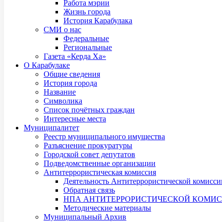
Работа мэрии
Жизнь города
История Карабулака
СМИ о нас
Федеральные
Региональные
Газета «Керда Ха»
О Карабулаке
Общие сведения
История города
Название
Символика
Список почётных граждан
Интересные места
Муниципалитет
Реестр муниципального имущества
Разъяснение прокуратуры
Городской совет депутатов
Подведомственные организации
Антитеррористическая комиссия
Деятельность Антитеррористической комисси
Обратная связь
НПА АНТИТЕРРОРИСТИЧЕСКОЙ КОМИ
Методические материалы
Муниципальный Архив