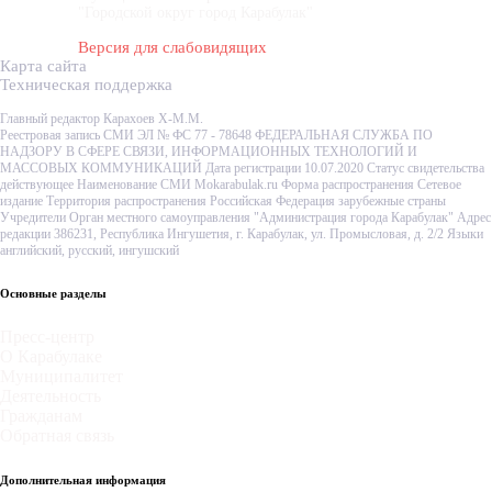
"Городской округ город Карабулак"
Версия для слабовидящих
Карта сайта
Техническая поддержка
Главный редактор Карахоев Х-М.М.
Реестровая запись СМИ ЭЛ № ФС 77 - 78648 ФЕДЕРАЛЬНАЯ СЛУЖБА ПО
НАДЗОРУ В СФЕРЕ СВЯЗИ, ИНФОРМАЦИОННЫХ ТЕХНОЛОГИЙ И
МАССОВЫХ КОММУНИКАЦИЙ Дата регистрации 10.07.2020 Статус свидетельства
действующее Наименование СМИ Mokarabulak.ru Форма распространения Сетевое
издание Территория распространения Российская Федерация зарубежные страны
Учредители Орган местного самоуправления "Администрация города Карабулак" Адрес
редакции 386231, Республика Ингушетия, г. Карабулак, ул. Промысловая, д. 2/2 Языки
английский, русский, ингушский
Основные разделы
Пресс-центр
О Карабулаке
Муниципалитет
Деятельность
Гражданам
Обратная связь
Дополнительная информация