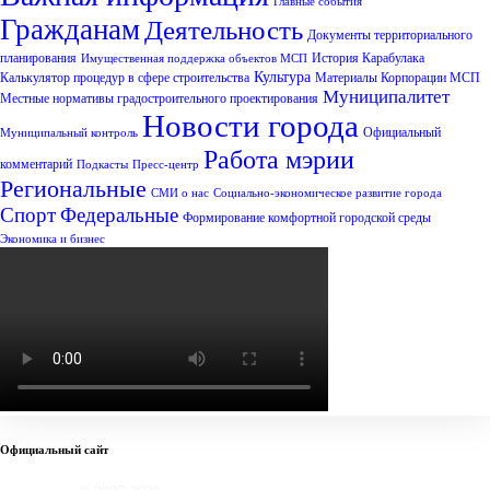
Главные события
Гражданам
Деятельность
Документы территориального
планирования
История Карабулака
Имущественная поддержка объектов МСП
Культура
Калькулятор процедур в сфере строительства
Материалы Корпорации МСП
Муниципалитет
Местные нормативы градостроительного проектирования
Новости города
Официальный
Муниципальный контроль
Работа мэрии
комментарий
Подкасты
Пресс-центр
Региональные
СМИ о нас
Социально-экономическое развитие города
Спорт
Федеральные
Формирование комфортной городской среды
Экономика и бизнес
Официальный сайт