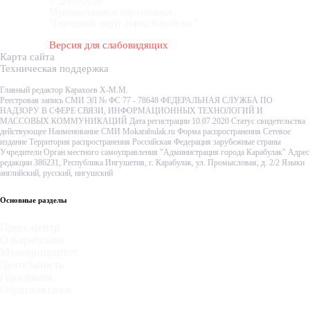
© 2007-2020
Муниципальное образование
"Городской округ город Карабулак"
Версия для слабовидящих
Карта сайта
Техническая поддержка
Главный редактор Карахоев Х-М.М.
Реестровая запись СМИ ЭЛ № ФС 77 - 78648 ФЕДЕРАЛЬНАЯ СЛУЖБА ПО
НАДЗОРУ В СФЕРЕ СВЯЗИ, ИНФОРМАЦИОННЫХ ТЕХНОЛОГИЙ И
МАССОВЫХ КОММУНИКАЦИЙ Дата регистрации 10.07.2020 Статус свидетельства
действующее Наименование СМИ Mokarabulak.ru Форма распространения Сетевое
издание Территория распространения Российская Федерация зарубежные страны
Учредители Орган местного самоуправления "Администрация города Карабулак" Адрес
редакции 386231, Республика Ингушетия, г. Карабулак, ул. Промысловая, д. 2/2 Языки
английский, русский, ингушский
Основные разделы
Пресс-центр
О Карабулаке
Муниципалитет
Деятельность
Гражданам
Обратная связь