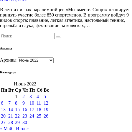
В летних играх паралимпийцев «Мы вместе. Спорт» планирует
принять участие более 850 спортсменов. В программу войдут 9
видов спорта: плавание, легкая атлетика, настольный теннис,
стрельба из лука, фехтование на колясках,…
Архивы
Архивы
Календарь
Июнь 2022
Пн
Вт
Ср
Чт
Пт
Сб
Вс
1
2
3
4
5
6
7
8
9
10
11
12
13
14
15
16
17
18
19
20
21
22
23
24
25
26
27
28
29
30
« Май
Июл »