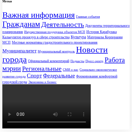
Метки
Важная информация
Главные события
Гражданам
Деятельность
Документы территориального
планирования
История Карабулака
Имущественная поддержка объектов МСП
Культура
Калькулятор процедур в сфере строительства
Материалы Корпорации
МСП
Местные нормативы градостроительного проектирования
Новости
Муниципалитет
Муниципальный контроль
города
Работа
Официальный комментарий
Подкасты
Пресс-центр
мэрии
Региональные
СМИ о нас
Социально-экономическое
Спорт
Федеральные
Формирование комфортной
развитие города
городской среды
Экономика и бизнес