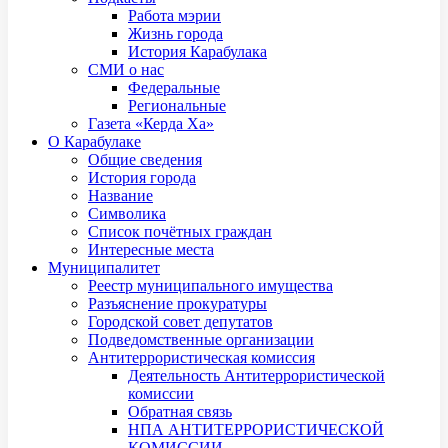
Работа мэрии
Жизнь города
История Карабулака
СМИ о нас
Федеральные
Региональные
Газета «Керда Ха»
О Карабулаке
Общие сведения
История города
Название
Символика
Список почётных граждан
Интересные места
Муниципалитет
Реестр муниципального имущества
Разъяснение прокуратуры
Городской совет депутатов
Подведомственные организации
Антитеррористическая комиссия
Деятельность Антитеррористической
комиссии
Обратная связь
НПА АНТИТЕРРОРИСТИЧЕСКОЙ
КОМИССИИ