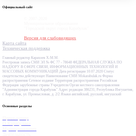
Официальный сайт
© 2007-2020
Муниципальное образование
"Городской округ город Карабулак"
Версия для слабовидящих
Карта сайта
Техническая поддержка
Главный редактор Карахоев Х-М.М.
Реестровая запись СМИ ЭЛ № ФС 77 - 78648 ФЕДЕРАЛЬНАЯ СЛУЖБА ПО
НАДЗОРУ В СФЕРЕ СВЯЗИ, ИНФОРМАЦИОННЫХ ТЕХНОЛОГИЙ И
МАССОВЫХ КОММУНИКАЦИЙ Дата регистрации 10.07.2020 Статус
свидетельства действующее Наименование СМИ Mokarabulak.ru Форма
распространения Сетевое издание Территория распространения Российская
Федерация зарубежные страны Учредители Орган местного самоуправления
"Администрация города Карабулак" Адрес редакции 386231, Республика Ингушетия,
г. Карабулак, ул. Промысловая, д. 2/2 Языки английский, русский, ингушский
Основные разделы
Пресс-центр
О Карабулаке
Муниципалитет
Деятельность