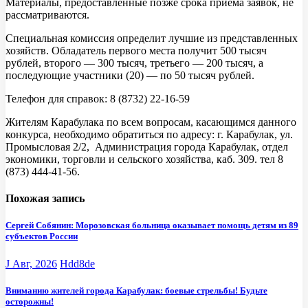
Материалы, предоставленные позже срока приёма заявок, не
рассматриваются.
Специальная комиссия определит лучшие из представленных
хозяйств. Обладатель первого места получит 500 тысяч
рублей, второго — 300 тысяч, третьего — 200 тысяч, а
последующие участники (20) — по 50 тысяч рублей.
Телефон для справок:
8 (8732) 22-16-59
Жителям Карабулака по всем вопросам, касающимся данного
конкурса, необходимо обратиться по адресу: г. Карабулак, ул.
Промысловая 2/2, Администрация города Карабулак, отдел
экономики, торговли и сельского хозяйства, каб. 309. тел
8
(873) 444-41-56
.
Похожая запись
Сергей Собянин: Морозовская больница оказывает помощь детям из 89
субъектов России
J Авг, 2026
Hdd8de
Вниманию жителей города Карабулак: боевые стрельбы! Будьте
осторожны!