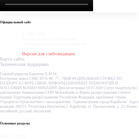
Официальный сайт
© 2007-2020
Муниципальное образование
"Городской округ город Карабулак"
Версия для слабовидящих
Карта сайта
Техническая поддержка
Главный редактор Карахоев Х-М.М.
Реестровая запись СМИ ЭЛ № ФС 77 - 78648 ФЕДЕРАЛЬНАЯ СЛУЖБА ПО
НАДЗОРУ В СФЕРЕ СВЯЗИ, ИНФОРМАЦИОННЫХ ТЕХНОЛОГИЙ И
МАССОВЫХ КОММУНИКАЦИЙ Дата регистрации 10.07.2020 Статус свидетельства
действующее Наименование СМИ Mokarabulak.ru Форма распространения Сетевое
издание Территория распространения Российская Федерация зарубежные страны
Учредители Орган местного самоуправления "Администрация города Карабулак" Адрес
редакции 386231, Республика Ингушетия, г. Карабулак, ул. Промысловая, д. 2/2 Языки
английский, русский, ингушский
Основные разделы
Пресс-центр