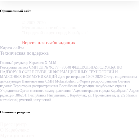
Официальный сайт
© 2007-2020
Муниципальное образование
"Городской округ город Карабулак"
Версия для слабовидящих
Карта сайта
Техническая поддержка
Главный редактор Карахоев Х-М.М.
Реестровая запись СМИ ЭЛ № ФС 77 - 78648 ФЕДЕРАЛЬНАЯ СЛУЖБА ПО
НАДЗОРУ В СФЕРЕ СВЯЗИ, ИНФОРМАЦИОННЫХ ТЕХНОЛОГИЙ И
МАССОВЫХ КОММУНИКАЦИЙ Дата регистрации 10.07.2020 Статус свидетельства
действующее Наименование СМИ Mokarabulak.ru Форма распространения Сетевое
издание Территория распространения Российская Федерация зарубежные страны
Учредители Орган местного самоуправления "Администрация города Карабулак" Адрес
редакции 386231, Республика Ингушетия, г. Карабулак, ул. Промысловая, д. 2/2 Языки
английский, русский, ингушский
Основные разделы
Пресс-центр
О Карабулаке
Муниципалитет