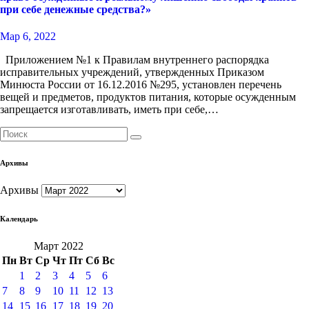
при себе денежные средства?»
Мар 6, 2022
Приложением №1 к Правилам внутреннего распорядка
исправительных учреждений, утвержденных Приказом
Минюста России от 16.12.2016 №295, установлен перечень
вещей и предметов, продуктов питания, которые осужденным
запрещается изготавливать, иметь при себе,…
Архивы
Архивы
Календарь
Март 2022
Пн
Вт
Ср
Чт
Пт
Сб
Вс
1
2
3
4
5
6
7
8
9
10
11
12
13
14
15
16
17
18
19
20