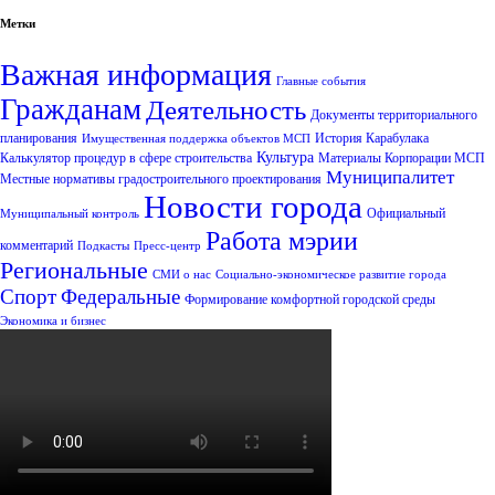
Метки
Важная информация
Главные события
Гражданам
Деятельность
Документы территориального
планирования
История Карабулака
Имущественная поддержка объектов МСП
Культура
Калькулятор процедур в сфере строительства
Материалы Корпорации МСП
Муниципалитет
Местные нормативы градостроительного проектирования
Новости города
Официальный
Муниципальный контроль
Работа мэрии
комментарий
Подкасты
Пресс-центр
Региональные
СМИ о нас
Социально-экономическое развитие города
Спорт
Федеральные
Формирование комфортной городской среды
Экономика и бизнес