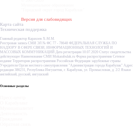
© 2007-2020
Муниципальное образование
"Городской округ город Карабулак"
Версия для слабовидящих
Карта сайта
Техническая поддержка
Главный редактор Карахоев Х-М.М.
Реестровая запись СМИ ЭЛ № ФС 77 - 78648 ФЕДЕРАЛЬНАЯ СЛУЖБА ПО
НАДЗОРУ В СФЕРЕ СВЯЗИ, ИНФОРМАЦИОННЫХ ТЕХНОЛОГИЙ И
МАССОВЫХ КОММУНИКАЦИЙ Дата регистрации 10.07.2020 Статус свидетельства
действующее Наименование СМИ Mokarabulak.ru Форма распространения Сетевое
издание Территория распространения Российская Федерация зарубежные страны
Учредители Орган местного самоуправления "Администрация города Карабулак" Адрес
редакции 386231, Республика Ингушетия, г. Карабулак, ул. Промысловая, д. 2/2 Языки
английский, русский, ингушский
Основные разделы
Пресс-центр
О Карабулаке
Муниципалитет
Деятельность
Гражданам
Обратная связь