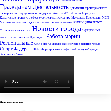
Главные события
Гражданам
Деятельность
Документы территориального
планирования
История Карабулака
Имущественная поддержка объектов МСП
Культура
Калькулятор процедур в сфере строительства
Материалы Корпорации МСП
Муниципалитет
Местные нормативы градостроительного проектирования
Новости города
Официальный
Муниципальный контроль
Работа мэрии
комментарий
Подкасты
Пресс-центр
Региональные
СМИ о нас
Социально-экономическое развитие города
Спорт
Федеральные
Формирование комфортной городской среды
Экономика и бизнес
Официальный сайт