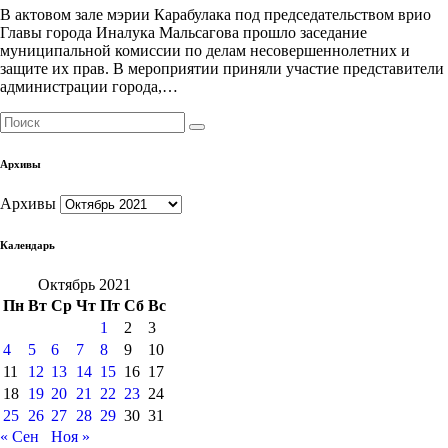
В актовом зале мэрии Карабулака под председательством врио
Главы города Иналука Мальсагова прошло заседание
муниципальной комиссии по делам несовершеннолетних и
защите их прав. В мероприятии приняли участие представители
администрации города,…
Архивы
Архивы
Календарь
Октябрь 2021
Пн
Вт
Ср
Чт
Пт
Сб
Вс
1
2
3
4
5
6
7
8
9
10
11
12
13
14
15
16
17
18
19
20
21
22
23
24
25
26
27
28
29
30
31
« Сен
Ноя »