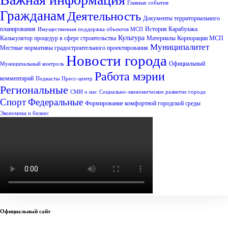
Главные события
Гражданам
Деятельность
Документы территориального
планирования
История Карабулака
Имущественная поддержка объектов МСП
Культура
Калькулятор процедур в сфере строительства
Материалы Корпорации МСП
Муниципалитет
Местные нормативы градостроительного проектирования
Новости города
Официальный
Муниципальный контроль
Работа мэрии
комментарий
Подкасты
Пресс-центр
Региональные
СМИ о нас
Социально-экономическое развитие города
Спорт
Федеральные
Формирование комфортной городской среды
Экономика и бизнес
Официальный сайт