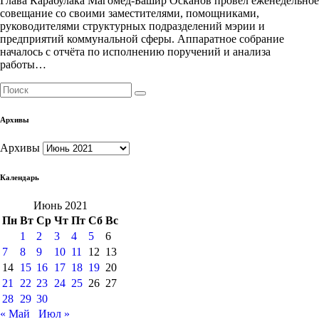
Глава Карабулака Магомед-Башир Осканов провёл еженедельное
совещание со своими заместителями, помощниками,
руководителями структурных подразделений мэрии и
предприятий коммунальной сферы. Аппаратное собрание
началось с отчёта по исполнению поручений и анализа
работы…
Архивы
Архивы
Календарь
Июнь 2021
Пн
Вт
Ср
Чт
Пт
Сб
Вс
1
2
3
4
5
6
7
8
9
10
11
12
13
14
15
16
17
18
19
20
21
22
23
24
25
26
27
28
29
30
« Май
Июл »