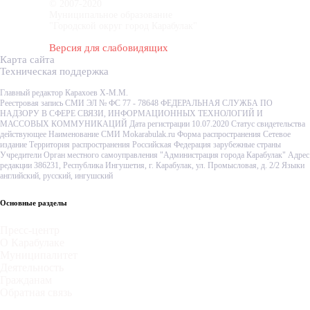
© 2007-2020
Муниципальное образование
"Городской округ город Карабулак"
Версия для слабовидящих
Карта сайта
Техническая поддержка
Главный редактор Карахоев Х-М.М.
Реестровая запись СМИ ЭЛ № ФС 77 - 78648 ФЕДЕРАЛЬНАЯ СЛУЖБА ПО
НАДЗОРУ В СФЕРЕ СВЯЗИ, ИНФОРМАЦИОННЫХ ТЕХНОЛОГИЙ И
МАССОВЫХ КОММУНИКАЦИЙ Дата регистрации 10.07.2020 Статус свидетельства
действующее Наименование СМИ Mokarabulak.ru Форма распространения Сетевое
издание Территория распространения Российская Федерация зарубежные страны
Учредители Орган местного самоуправления "Администрация города Карабулак" Адрес
редакции 386231, Республика Ингушетия, г. Карабулак, ул. Промысловая, д. 2/2 Языки
английский, русский, ингушский
Основные разделы
Пресс-центр
О Карабулаке
Муниципалитет
Деятельность
Гражданам
Обратная связь