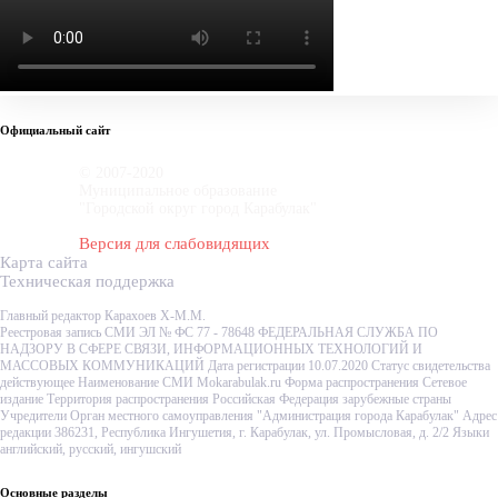
Официальный сайт
© 2007-2020
Муниципальное образование
"Городской округ город Карабулак"
Версия для слабовидящих
Карта сайта
Техническая поддержка
Главный редактор Карахоев Х-М.М.
Реестровая запись СМИ ЭЛ № ФС 77 - 78648 ФЕДЕРАЛЬНАЯ СЛУЖБА ПО
НАДЗОРУ В СФЕРЕ СВЯЗИ, ИНФОРМАЦИОННЫХ ТЕХНОЛОГИЙ И
МАССОВЫХ КОММУНИКАЦИЙ Дата регистрации 10.07.2020 Статус свидетельства
действующее Наименование СМИ Mokarabulak.ru Форма распространения Сетевое
издание Территория распространения Российская Федерация зарубежные страны
Учредители Орган местного самоуправления "Администрация города Карабулак" Адрес
редакции 386231, Республика Ингушетия, г. Карабулак, ул. Промысловая, д. 2/2 Языки
английский, русский, ингушский
Основные разделы