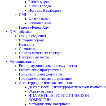
Работа мэрии
Жизнь города
История Карабулака
СМИ о нас
Федеральные
Региональные
Газета «Керда Ха»
О Карабулаке
Общие сведения
История города
Название
Символика
Список почётных граждан
Интересные места
Муниципалитет
Реестр муниципального имущества
Разъяснение прокуратуры
Городской совет депутатов
Подведомственные организации
Антитеррористическая комиссия
Деятельность Антитеррористической комиссии
Обратная связь
НПА АНТИТЕРРОРИСТИЧЕСКОЙ
КОМИССИИ
Методические материалы