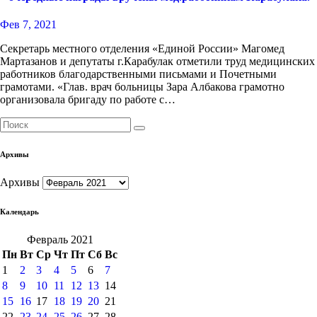
Фев 7, 2021
Секретарь местного отделения «Единой России» Магомед
Мартазанов и депутаты г.Карабулак отметили труд медицинских
работников благодарственными письмами и Почетными
грамотами. «Глав. врач больницы Зара Албакова грамотно
организовала бригаду по работе с…
Архивы
Архивы
Календарь
Февраль 2021
Пн
Вт
Ср
Чт
Пт
Сб
Вс
1
2
3
4
5
6
7
8
9
10
11
12
13
14
15
16
17
18
19
20
21
22
23
24
25
26
27
28