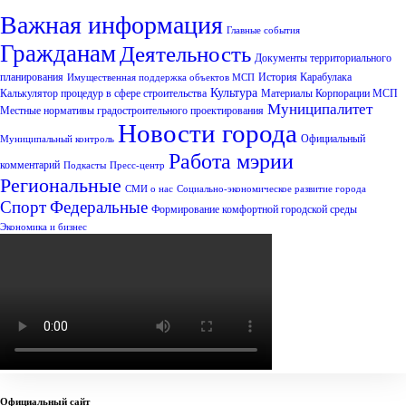
Важная информация
Главные события
Гражданам
Деятельность
Документы территориального
планирования
История Карабулака
Имущественная поддержка объектов МСП
Культура
Калькулятор процедур в сфере строительства
Материалы Корпорации МСП
Муниципалитет
Местные нормативы градостроительного проектирования
Новости города
Официальный
Муниципальный контроль
Работа мэрии
комментарий
Подкасты
Пресс-центр
Региональные
СМИ о нас
Социально-экономическое развитие города
Спорт
Федеральные
Формирование комфортной городской среды
Экономика и бизнес
Официальный сайт