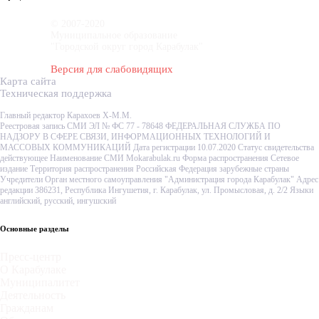
© 2007-2020
Муниципальное образование
"Городской округ город Карабулак"
Версия для слабовидящих
Карта сайта
Техническая поддержка
Главный редактор Карахоев Х-М.М.
Реестровая запись СМИ ЭЛ № ФС 77 - 78648 ФЕДЕРАЛЬНАЯ СЛУЖБА ПО
НАДЗОРУ В СФЕРЕ СВЯЗИ, ИНФОРМАЦИОННЫХ ТЕХНОЛОГИЙ И
МАССОВЫХ КОММУНИКАЦИЙ Дата регистрации 10.07.2020 Статус свидетельства
действующее Наименование СМИ Mokarabulak.ru Форма распространения Сетевое
издание Территория распространения Российская Федерация зарубежные страны
Учредители Орган местного самоуправления "Администрация города Карабулак" Адрес
редакции 386231, Республика Ингушетия, г. Карабулак, ул. Промысловая, д. 2/2 Языки
английский, русский, ингушский
Основные разделы
Пресс-центр
О Карабулаке
Муниципалитет
Деятельность
Гражданам