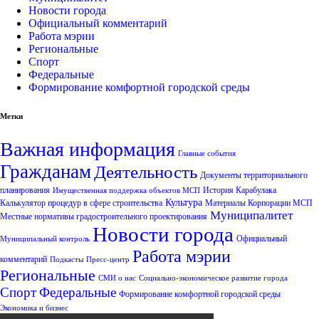
Новости города
Официальный комментарий
Работа мэрии
Региональные
Спорт
Федеральные
Формирование комфортной городской среды
Метки
Важная информация
Главные события
Гражданам
Деятельность
Документы территориального
планирования
История Карабулака
Имущественная поддержка объектов МСП
Культура
Калькулятор процедур в сфере строительства
Материалы Корпорации МСП
Муниципалитет
Местные нормативы градостроительного проектирования
Новости города
Официальный
Муниципальный контроль
Работа мэрии
комментарий
Подкасты
Пресс-центр
Региональные
СМИ о нас
Социально-экономическое развитие города
Спорт
Федеральные
Формирование комфортной городской среды
Экономика и бизнес