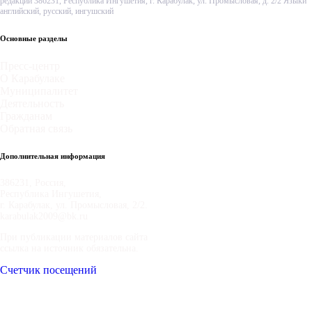
редакции 386231, Республика Ингушетия, г. Карабулак, ул. Промысловая, д. 2/2 Языки
английский, русский, ингушский
Основные разделы
Пресс-центр
О Карабулаке
Муниципалитет
Деятельность
Гражданам
Обратная связь
Дополнительная информация
386231, Россия,
Республика Ингушетия,
г. Карабулак, ул. Промысловая, 2/2.
karabulak2009@bk.ru
При публикации материалов сайта
ссылка на источник обязательна.
Счетчик посещений