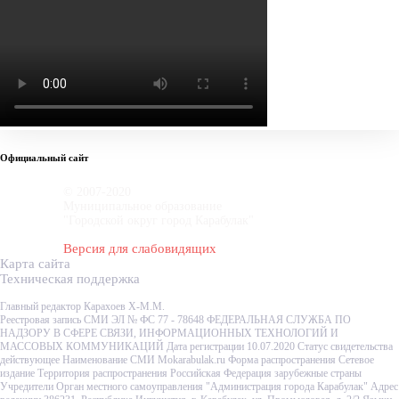
Официальный сайт
© 2007-2020
Муниципальное образование
"Городской округ город Карабулак"
Версия для слабовидящих
Карта сайта
Техническая поддержка
Главный редактор Карахоев Х-М.М.
Реестровая запись СМИ ЭЛ № ФС 77 - 78648 ФЕДЕРАЛЬНАЯ СЛУЖБА ПО
НАДЗОРУ В СФЕРЕ СВЯЗИ, ИНФОРМАЦИОННЫХ ТЕХНОЛОГИЙ И
МАССОВЫХ КОММУНИКАЦИЙ Дата регистрации 10.07.2020 Статус свидетельства
действующее Наименование СМИ Mokarabulak.ru Форма распространения Сетевое
издание Территория распространения Российская Федерация зарубежные страны
Учредители Орган местного самоуправления "Администрация города Карабулак" Адрес