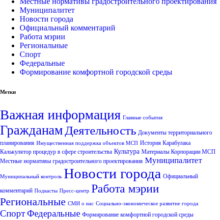
Местные нормативы градостроительного проектирования
Муниципалитет
Новости города
Официальный комментарий
Работа мэрии
Региональные
Спорт
Федеральные
Формирование комфортной городской среды
Метки
Важная информация
Главные события
Гражданам
Деятельность
Документы территориального
планирования
История Карабулака
Имущественная поддержка объектов МСП
Культура
Калькулятор процедур в сфере строительства
Материалы Корпорации МСП
Муниципалитет
Местные нормативы градостроительного проектирования
Новости города
Официальный
Муниципальный контроль
Работа мэрии
комментарий
Подкасты
Пресс-центр
Региональные
СМИ о нас
Социально-экономическое развитие города
Спорт
Федеральные
Формирование комфортной городской среды