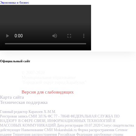
Экономика и бизнес
Официальный сайт
© 2007-2020
Муниципальное образование
"Городской округ город Карабулак"
Версия для слабовидящих
Карта сайта
Техническая поддержка
Главный редактор Карахоев Х-М.М.
Реестровая запись СМИ ЭЛ № ФС 77 - 78648 ФЕДЕРАЛЬНАЯ СЛУЖБА ПО
НАДЗОРУ В СФЕРЕ СВЯЗИ, ИНФОРМАЦИОННЫХ ТЕХНОЛОГИЙ И
МАССОВЫХ КОММУНИКАЦИЙ Дата регистрации 10.07.2020 Статус свидетельства
действующее Наименование СМИ Mokarabulak.ru Форма распространения Сетевое
издание Территория распространения Российская Федерация зарубежные страны