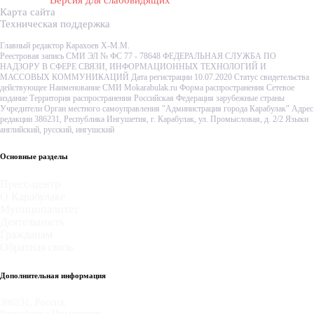
Карта сайта
Техническая поддержка
Главный редактор Карахоев Х-М.М.
Реестровая запись СМИ ЭЛ № ФС 77 - 78648 ФЕДЕРАЛЬНАЯ СЛУЖБА ПО
НАДЗОРУ В СФЕРЕ СВЯЗИ, ИНФОРМАЦИОННЫХ ТЕХНОЛОГИЙ И
МАССОВЫХ КОММУНИКАЦИЙ Дата регистрации 10.07.2020 Статус свидетельства
действующее Наименование СМИ Mokarabulak.ru Форма распространения Сетевое
издание Территория распространения Российская Федерация зарубежные страны
Учредители Орган местного самоуправления "Администрация города Карабулак" Адрес
редакции 386231, Республика Ингушетия, г. Карабулак, ул. Промысловая, д. 2/2 Языки
английский, русский, ингушский
Основные разделы
Пресс-центр
О Карабулаке
Муниципалитет
Деятельность
Гражданам
Обратная связь
Дополнительная информация
386231, Россия,
Республика Ингушетия,