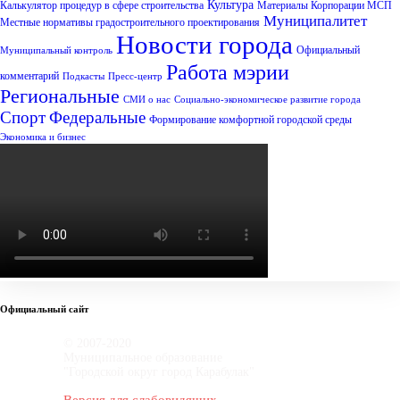
Культура
Калькулятор процедур в сфере строительства
Материалы Корпорации МСП
Муниципалитет
Местные нормативы градостроительного проектирования
Новости города
Официальный
Муниципальный контроль
Работа мэрии
комментарий
Подкасты
Пресс-центр
Региональные
СМИ о нас
Социально-экономическое развитие города
Спорт
Федеральные
Формирование комфортной городской среды
Экономика и бизнес
Официальный сайт
© 2007-2020
Муниципальное образование
"Городской округ город Карабулак"
Версия для слабовидящих