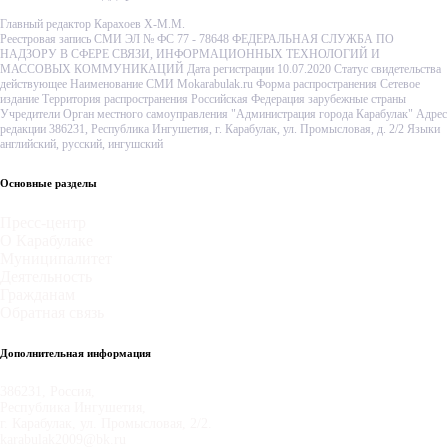
Главный редактор Карахоев Х-М.М.
Реестровая запись СМИ ЭЛ № ФС 77 - 78648 ФЕДЕРАЛЬНАЯ СЛУЖБА ПО
НАДЗОРУ В СФЕРЕ СВЯЗИ, ИНФОРМАЦИОННЫХ ТЕХНОЛОГИЙ И
МАССОВЫХ КОММУНИКАЦИЙ Дата регистрации 10.07.2020 Статус свидетельства
действующее Наименование СМИ Mokarabulak.ru Форма распространения Сетевое
издание Территория распространения Российская Федерация зарубежные страны
Учредители Орган местного самоуправления "Администрация города Карабулак" Адрес
редакции 386231, Республика Ингушетия, г. Карабулак, ул. Промысловая, д. 2/2 Языки
английский, русский, ингушский
Основные разделы
Пресс-центр
О Карабулаке
Муниципалитет
Деятельность
Гражданам
Обратная связь
Дополнительная информация
386231, Россия,
Республика Ингушетия,
г. Карабулак, ул. Промысловая, 2/2.
karabulak2009@bk.ru