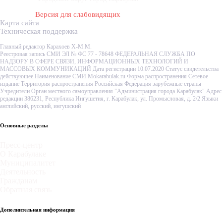
Версия для слабовидящих
Карта сайта
Техническая поддержка
Главный редактор Карахоев Х-М.М.
Реестровая запись СМИ ЭЛ № ФС 77 - 78648 ФЕДЕРАЛЬНАЯ СЛУЖБА ПО
НАДЗОРУ В СФЕРЕ СВЯЗИ, ИНФОРМАЦИОННЫХ ТЕХНОЛОГИЙ И
МАССОВЫХ КОММУНИКАЦИЙ Дата регистрации 10.07.2020 Статус свидетельства
действующее Наименование СМИ Mokarabulak.ru Форма распространения Сетевое
издание Территория распространения Российская Федерация зарубежные страны
Учредители Орган местного самоуправления "Администрация города Карабулак" Адрес
редакции 386231, Республика Ингушетия, г. Карабулак, ул. Промысловая, д. 2/2 Языки
английский, русский, ингушский
Основные разделы
Пресс-центр
О Карабулаке
Муниципалитет
Деятельность
Гражданам
Обратная связь
Дополнительная информация