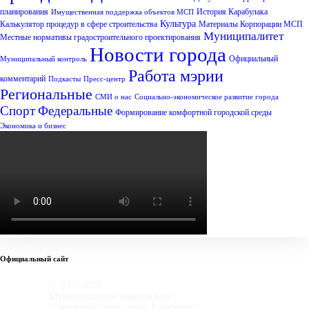
планирования
История Карабулака
Имущественная поддержка объектов МСП
Культура
Калькулятор процедур в сфере строительства
Материалы Корпорации МСП
Муниципалитет
Местные нормативы градостроительного проектирования
Новости города
Официальный
Муниципальный контроль
Работа мэрии
комментарий
Подкасты
Пресс-центр
Региональные
СМИ о нас
Социально-экономическое развитие города
Спорт
Федеральные
Формирование комфортной городской среды
Экономика и бизнес
Официальный сайт
© 2007-2020
Муниципальное образование
"Городской округ город Карабулак"