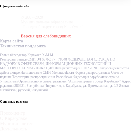
Официальный сайт
© 2007-2020
Муниципальное образование
"Городской округ город Карабулак"
Версия для слабовидящих
Карта сайта
Техническая поддержка
Главный редактор Карахоев Х-М.М.
Реестровая запись СМИ ЭЛ № ФС 77 - 78648 ФЕДЕРАЛЬНАЯ СЛУЖБА ПО
НАДЗОРУ В СФЕРЕ СВЯЗИ, ИНФОРМАЦИОННЫХ ТЕХНОЛОГИЙ И
МАССОВЫХ КОММУНИКАЦИЙ Дата регистрации 10.07.2020 Статус свидетельства
действующее Наименование СМИ Mokarabulak.ru Форма распространения Сетевое
издание Территория распространения Российская Федерация зарубежные страны
Учредители Орган местного самоуправления "Администрация города Карабулак" Адрес
редакции 386231, Республика Ингушетия, г. Карабулак, ул. Промысловая, д. 2/2 Языки
английский, русский, ингушский
Основные разделы
Пресс-центр
О Карабулаке
Муниципалитет
Деятельность