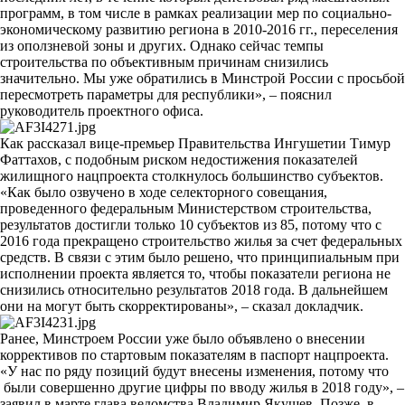
программ, в том числе в рамках реализации мер по социально-
экономическому развитию региона в 2010-2016 гг., переселения
из оползневой зоны и других. Однако сейчас темпы
строительства по объективным причинам снизились
значительно. Мы уже обратились в Минстрой России с просьбой
пересмотреть параметры для республики», – пояснил
руководитель проектного офиса.
Как рассказал вице-премьер Правительства Ингушетии Тимур
Фаттахов, с подобным риском недостижения показателей
жилищного нацпроекта столкнулось большинство субъектов.
«Как было озвучено в ходе селекторного совещания,
проведенного федеральным Министерством строительства,
результатов достигли только 10 субъектов из 85, потому что с
2016 года прекращено строительство жилья за счет федеральных
средств. В связи с этим было решено, что принципиальным при
исполнении проекта является то, чтобы показатели региона не
снизились относительно результатов 2018 года. В дальнейшем
они на могут быть скорректированы», – сказал докладчик.
Ранее, Минстроем России уже было объявлено о внесении
коррективов по стартовым показателям в паспорт нацпроекта.
«У нас по ряду позиций будут внесены изменения, потому что
были совершенно другие цифры по вводу жилья в 2018 году», –
заявил в марте глава ведомства Владимир Якушев. Позже, в