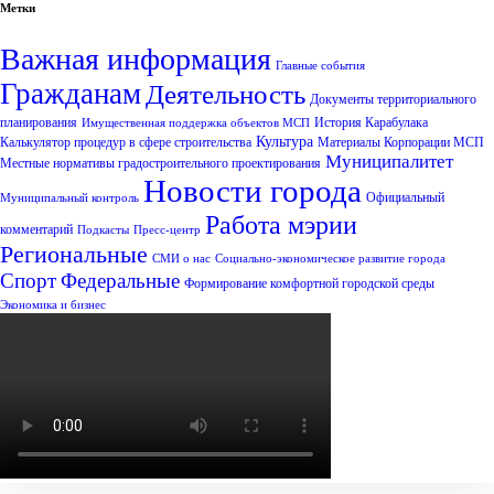
Метки
Важная информация
Главные события
Гражданам
Деятельность
Документы территориального
планирования
История Карабулака
Имущественная поддержка объектов МСП
Культура
Калькулятор процедур в сфере строительства
Материалы Корпорации МСП
Муниципалитет
Местные нормативы градостроительного проектирования
Новости города
Официальный
Муниципальный контроль
Работа мэрии
комментарий
Подкасты
Пресс-центр
Региональные
СМИ о нас
Социально-экономическое развитие города
Спорт
Федеральные
Формирование комфортной городской среды
Экономика и бизнес