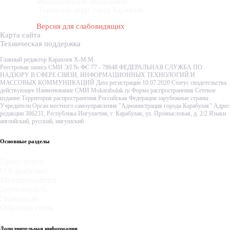
Муниципальное образование
"Городской округ город Карабулак"
Версия для слабовидящих
Карта сайта
Техническая поддержка
Главный редактор Карахоев Х-М.М.
Реестровая запись СМИ ЭЛ № ФС 77 - 78648 ФЕДЕРАЛЬНАЯ СЛУЖБА ПО
НАДЗОРУ В СФЕРЕ СВЯЗИ, ИНФОРМАЦИОННЫХ ТЕХНОЛОГИЙ И
МАССОВЫХ КОММУНИКАЦИЙ Дата регистрации 10.07.2020 Статус свидетельства
действующее Наименование СМИ Mokarabulak.ru Форма распространения Сетевое
издание Территория распространения Российская Федерация зарубежные страны
Учредители Орган местного самоуправления "Администрация города Карабулак" Адрес
редакции 386231, Республика Ингушетия, г. Карабулак, ул. Промысловая, д. 2/2 Языки
английский, русский, ингушский
Основные разделы
Пресс-центр
О Карабулаке
Муниципалитет
Деятельность
Гражданам
Обратная связь
Дополнительная информация