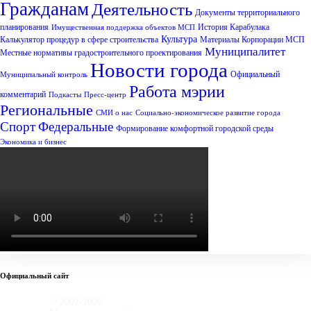
Гражданам
Деятельность
Документы территориального
планирования
История Карабулака
Имущественная поддержка объектов МСП
Культура
Калькулятор процедур в сфере строительства
Материалы Корпорации МСП
Муниципалитет
Местные нормативы градостроительного проектирования
Новости города
Официальный
Муниципальный контроль
Работа мэрии
комментарий
Подкасты
Пресс-центр
Региональные
СМИ о нас
Социально-экономическое развитие города
Спорт
Федеральные
Формирование комфортной городской среды
Экономика и бизнес
Официальный сайт
© 2007-2020