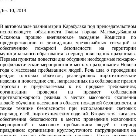
Дек 10, 2019
В актовом зале здания мэрии Карабулака под председательством
исполняющего обязанности Главы города Магомед-Башира
Осканова прошло внеплановое заседание Комиссии по
предупреждению и ликвидации чрезвычайных ситуаций и
обеспечению пожарной безопасности на территории
муниципального образования в период новогодних праздников.
Первым пунктом повестки дня обсудили необходимые пожарно-
профилактические мероприятия в местах празднования Нового
года с массовым пребыванием людей. Речь шла о проведении
рейдов торговых объектов, реализующих пиротехнические
изделия и новогодние ели, направленных на соблюдение правил
торговли и предъявляемым к их продаже требованиям;
организации проверки на предмет соблюдения
противопожарного режима в местах массового скопления
людей; обучении населения в области пожарной безопасности, а
также технике безопасности при использовании световых
гирлянд, елей, пиротехнических изделий. Вторая тема касалась
обеспечения безопасности в местах проведения новогодних
мероприятий с массовым пребыванием людей в период
праздников: организации круглосуточного патрулирования на
дорогах, охране общественного порядка. Далее прозвучали