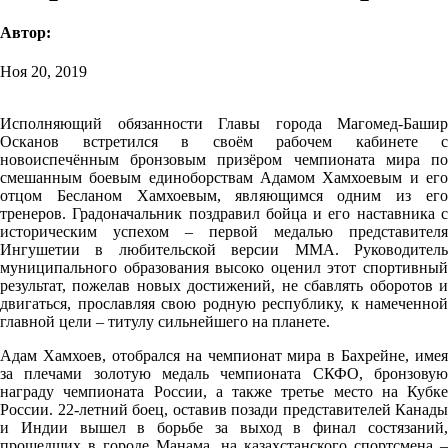
Автор:
Ноя 20, 2019
Исполняющий обязанности Главы города Магомед-Башир
Осканов встретился в своём рабочем кабинете с
новоиспечённым бронзовым призёром чемпионата мира по
смешанным боевым единоборствам Адамом Хамхоевым и его
отцом Бесланом Хамхоевым, являющимся одним из его
тренеров. Градоначальник поздравил бойца и его наставника с
историческим успехом – первой медалью представителя
Ингушетии в любительской версии ММА. Руководитель
муниципального образования высоко оценил этот спортивный
результат, пожелав новых достижений, не сбавлять оборотов и
двигаться, прославляя свою родную республику, к намеченной
главной цели – титулу сильнейшего на планете.
Адам Хамхоев, отобрался на чемпионат мира в Бахрейне, имея
за плечами золотую медаль чемпионата СКФО, бронзовую
награду чемпионата России, а также третье место на Кубке
России. 22-летний боец, оставив позади представителей Канады
и Индии вышел в борьбе за выход в финал состязаний,
прошедших в городе Манама, на казахстанского спортсмена –