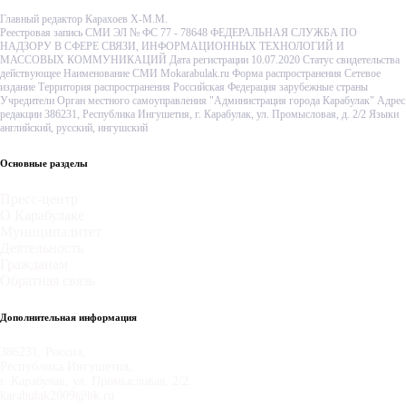
Главный редактор Карахоев Х-М.М.
Реестровая запись СМИ ЭЛ № ФС 77 - 78648 ФЕДЕРАЛЬНАЯ СЛУЖБА ПО
НАДЗОРУ В СФЕРЕ СВЯЗИ, ИНФОРМАЦИОННЫХ ТЕХНОЛОГИЙ И
МАССОВЫХ КОММУНИКАЦИЙ Дата регистрации 10.07.2020 Статус свидетельства
действующее Наименование СМИ Mokarabulak.ru Форма распространения Сетевое
издание Территория распространения Российская Федерация зарубежные страны
Учредители Орган местного самоуправления "Администрация города Карабулак" Адрес
редакции 386231, Республика Ингушетия, г. Карабулак, ул. Промысловая, д. 2/2 Языки
английский, русский, ингушский
Основные разделы
Пресс-центр
О Карабулаке
Муниципалитет
Деятельность
Гражданам
Обратная связь
Дополнительная информация
386231, Россия,
Республика Ингушетия,
г. Карабулак, ул. Промысловая, 2/2.
karabulak2009@bk.ru