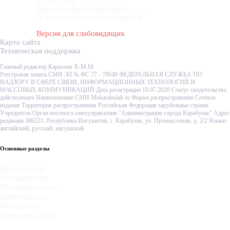
© 2007-2020
Муниципальное образование
"Городской округ город Карабулак"
Версия для слабовидящих
Карта сайта
Техническая поддержка
Главный редактор Карахоев Х-М.М.
Реестровая запись СМИ ЭЛ № ФС 77 - 78648 ФЕДЕРАЛЬНАЯ СЛУЖБА ПО
НАДЗОРУ В СФЕРЕ СВЯЗИ, ИНФОРМАЦИОННЫХ ТЕХНОЛОГИЙ И
МАССОВЫХ КОММУНИКАЦИЙ Дата регистрации 10.07.2020 Статус свидетельства
действующее Наименование СМИ Mokarabulak.ru Форма распространения Сетевое
издание Территория распространения Российская Федерация зарубежные страны
Учредители Орган местного самоуправления "Администрация города Карабулак" Адрес
редакции 386231, Республика Ингушетия, г. Карабулак, ул. Промысловая, д. 2/2 Языки
английский, русский, ингушский
Основные разделы
Пресс-центр
О Карабулаке
Муниципалитет
Деятельность
Гражданам
Обратная связь