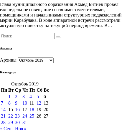
Глава муниципального образования Ахмед Битиев провёл
еженедельное совещание со своими заместителями,
помощниками и начальниками структурных подразделений
мэрии Карабулака. В ходе аппаратной встречи рассмотрели
актуальную повестку на текущий период времени. В…
Архивы
Архивы
Календарь
Октябрь 2019
Пн
Вт
Ср
Чт
Пт
Сб
Вс
1
2
3
4
5
6
7
8
9
10
11
12
13
14
15
16
17
18
19
20
21
22
23
24
25
26
27
28
29
30
31
« Сен
Ноя »