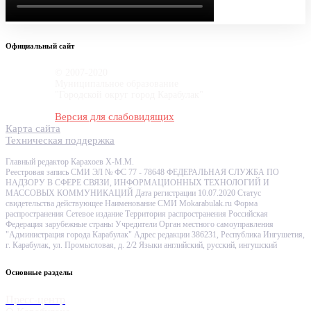
Официальный сайт
© 2007-2020
Муниципальное образование
"Городской округ город Карабулак"
Версия для слабовидящих
Карта сайта
Техническая поддержка
Главный редактор Карахоев Х-М.М.
Реестровая запись СМИ ЭЛ № ФС 77 - 78648 ФЕДЕРАЛЬНАЯ СЛУЖБА ПО
НАДЗОРУ В СФЕРЕ СВЯЗИ, ИНФОРМАЦИОННЫХ ТЕХНОЛОГИЙ И
МАССОВЫХ КОММУНИКАЦИЙ Дата регистрации 10.07.2020 Статус
свидетельства действующее Наименование СМИ Mokarabulak.ru Форма
распространения Сетевое издание Территория распространения Российская
Федерация зарубежные страны Учредители Орган местного самоуправления
"Администрация города Карабулак" Адрес редакции 386231, Республика Ингушетия,
г. Карабулак, ул. Промысловая, д. 2/2 Языки английский, русский, ингушский
Основные разделы
Пресс-центр