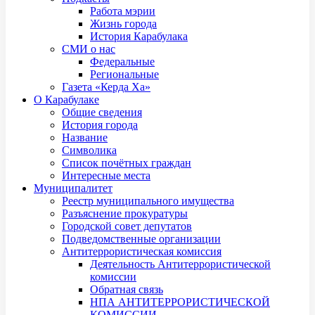
Работа мэрии
Жизнь города
История Карабулака
СМИ о нас
Федеральные
Региональные
Газета «Керда Ха»
О Карабулаке
Общие сведения
История города
Название
Символика
Список почётных граждан
Интересные места
Муниципалитет
Реестр муниципального имущества
Разъяснение прокуратуры
Городской совет депутатов
Подведомственные организации
Антитеррористическая комиссия
Деятельность Антитеррористической
комиссии
Обратная связь
НПА АНТИТЕРРОРИСТИЧЕСКОЙ
КОМИССИИ