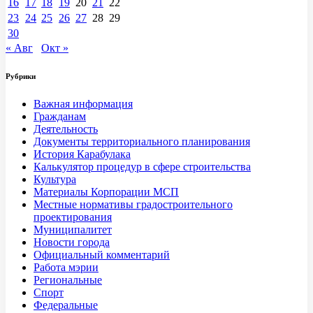
16
17
18
19
20
21
22
23
24
25
26
27
28
29
30
« Авг
Окт »
Рубрики
Важная информация
Гражданам
Деятельность
Документы территориального планирования
История Карабулака
Калькулятор процедур в сфере строительства
Культура
Материалы Корпорации МСП
Местные нормативы градостроительного
проектирования
Муниципалитет
Новости города
Официальный комментарий
Работа мэрии
Региональные
Спорт
Федеральные