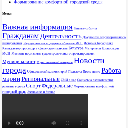
Формирование комфортной городской среды
Метки
Важная информация
Главные события
Гражданам
Деятельность
Документы территориального
планирования
История Карабулака
Имущественная поддержка объектов МСП
Культура
Калькулятор процедур в сфере строительства
Материалы Корпорации
МСП
Местные нормативы градостроительного проектирования
Новости
Муниципалитет
Муниципальный контроль
города
Работа
Официальный комментарий
Подкасты
Пресс-центр
мэрии
Региональные
СМИ о нас
Социально-экономическое
Спорт
Федеральные
Формирование комфортной
развитие города
городской среды
Экономика и бизнес