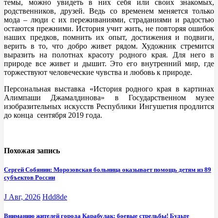
темы, можно увидеть в них себя или своих знакомых,
родственников, друзей. Ведь со временем меняется только
мода – люди с их переживаниями, страданиями и радостью
остаются прежними. История учит жить, не повторяя ошибок
наших предков, помнить их опыт, достижения и подвиги,
верить в то, что добро живет рядом. Художник стремится
выразить на полотнах красоту родного края. Для него в
природе все живет и дышит. Это его внутренний мир, где
торжествуют человеческие чувства и любовь к природе.
Персональная выставка «История родного края в картинах
Алимпаши Джамалдинова» в Государственном музее
изобразительных искусств Республики Ингушетия продлится
до конца сентября 2019 года.
Похожая запись
Сергей Собянин: Морозовская больница оказывает помощь детям из 89
субъектов России
J Авг, 2026
Hdd8de
Вниманию жителей города Карабулак: боевые стрельбы! Будьте