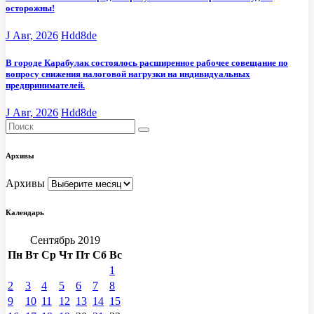
осторожны!
J Авг, 2026
Hdd8de
В городе Карабулак состоялось расширенное рабочее совещание по
вопросу снижения налоговой нагрузки на индивидуальных
предпринимателей.
J Авг, 2026
Hdd8de
Архивы
Архивы
Календарь
Сентябрь 2019
Пн
Вт
Ср
Чт
Пт
Сб
Вс
1
2
3
4
5
6
7
8
9
10
11
12
13
14
15