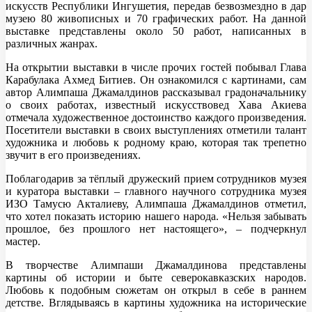
искусств Республики Ингушетия, передав безвозмездно в дар
музею 80 живописных и 70 графических работ. На данной
выставке представлены около 50 работ, написанных в
различных жанрах.
На открытии выставки в числе прочих гостей побывал Глава
Карабулака Ахмед Битиев. Он ознакомился с картинами, сам
автор Алимпаша Джамалдинов рассказывал градоначальнику
о своих работах, известный искусствовед Хава Акиева
отмечала художественное достоинство каждого произведения.
Посетители выставки в своих выступлениях отметили талант
художника и любовь к родному краю, которая так трепетно
звучит в его произведениях.
Поблагодарив за тёплый дружеский прием сотрудников музея
и куратора выставки – главного научного сотрудника музея
ИЗО Тамусю Акталиеву, Алимпаша Джамалдинов отметил,
что хотел показать историю нашего народа. «Нельзя забывать
прошлое, без прошлого нет настоящего», – подчеркнул
мастер.
В творчестве Алимпаши Джамалдинова представлены
картины об истории и быте северокавказских народов.
Любовь к подобным сюжетам он открыл в себе в раннем
детстве. Вглядываясь в картины художника на исторические