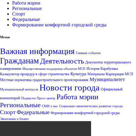
Работа мэрии
Региональные
Спорт
Федеральные
Формирование комфортной городской среды
Метки
Важная информация
Главные события
Гражданам
Деятельность
Документы территориального
планирования
История Карабулака
Имущественная поддержка объектов МСП
Культура
Калькулятор процедур в сфере строительства
Материалы Корпорации МСП
Муниципалитет
Местные нормативы градостроительного проектирования
Новости города
Официальный
Муниципальный контроль
Работа мэрии
комментарий
Подкасты
Пресс-центр
Региональные
СМИ о нас
Социально-экономическое развитие города
Спорт
Федеральные
Формирование комфортной городской среды
Экономика и бизнес