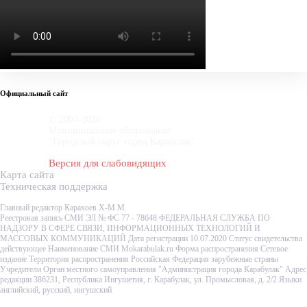
Официальный сайт
© 2007-2020
Муниципальное образование
"Городской округ город Карабулак"
Версия для слабовидящих
Карта сайта
Техническая поддержка
Главный редактор Карахоев Х-М.М.
Реестровая запись СМИ ЭЛ № ФС 77 - 78648 ФЕДЕРАЛЬНАЯ СЛУЖБА ПО
НАДЗОРУ В СФЕРЕ СВЯЗИ, ИНФОРМАЦИОННЫХ ТЕХНОЛОГИЙ И
МАССОВЫХ КОММУНИКАЦИЙ Дата регистрации 10.07.2020 Статус свидетельства
действующее Наименование СМИ Mokarabulak.ru Форма распространения Сетевое
издание Территория распространения Российская Федерация зарубежные страны
Учредители Орган местного самоуправления "Администрация города Карабулак" Адрес
редакции 386231, Республика Ингушетия, г. Карабулак, ул. Промысловая, д. 2/2 Языки
английский, русский, ингушский