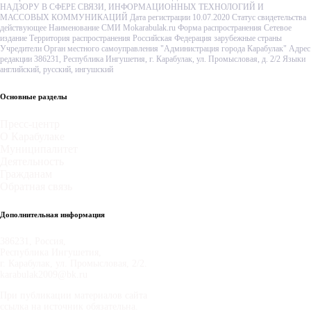
НАДЗОРУ В СФЕРЕ СВЯЗИ, ИНФОРМАЦИОННЫХ ТЕХНОЛОГИЙ И
МАССОВЫХ КОММУНИКАЦИЙ Дата регистрации 10.07.2020 Статус свидетельства
действующее Наименование СМИ Mokarabulak.ru Форма распространения Сетевое
издание Территория распространения Российская Федерация зарубежные страны
Учредители Орган местного самоуправления "Администрация города Карабулак" Адрес
редакции 386231, Республика Ингушетия, г. Карабулак, ул. Промысловая, д. 2/2 Языки
английский, русский, ингушский
Основные разделы
Пресс-центр
О Карабулаке
Муниципалитет
Деятельность
Гражданам
Обратная связь
Дополнительная информация
386231, Россия,
Республика Ингушетия,
г. Карабулак, ул. Промысловая, 2/2.
karabulak2009@bk.ru
При публикации материалов сайта
ссылка на источник обязательна.