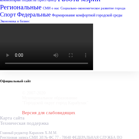
комментарий
Подкасты
Пресс-центр
Региональные
СМИ о нас
Социально-экономическое развитие города
Спорт
Федеральные
Формирование комфортной городской среды
Экономика и бизнес
Официальный сайт
© 2007-2020
Муниципальное образование
"Городской округ город Карабулак"
Версия для слабовидящих
Карта сайта
Техническая поддержка
Главный редактор Карахоев Х-М.М.
Реестровая запись СМИ ЭЛ № ФС 77 - 78648 ФЕДЕРАЛЬНАЯ СЛУЖБА ПО