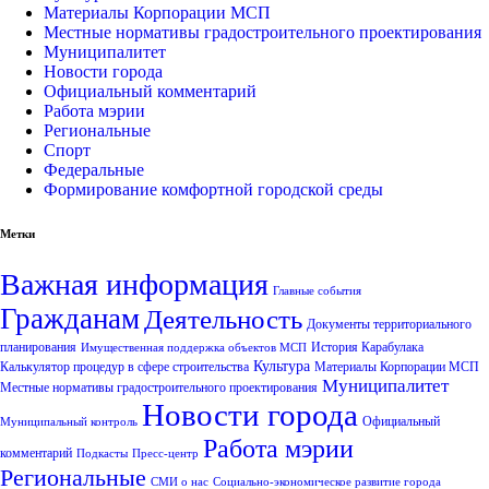
Материалы Корпорации МСП
Местные нормативы градостроительного проектирования
Муниципалитет
Новости города
Официальный комментарий
Работа мэрии
Региональные
Спорт
Федеральные
Формирование комфортной городской среды
Метки
Важная информация
Главные события
Гражданам
Деятельность
Документы территориального
планирования
История Карабулака
Имущественная поддержка объектов МСП
Культура
Калькулятор процедур в сфере строительства
Материалы Корпорации МСП
Муниципалитет
Местные нормативы градостроительного проектирования
Новости города
Официальный
Муниципальный контроль
Работа мэрии
комментарий
Подкасты
Пресс-центр
Региональные
СМИ о нас
Социально-экономическое развитие города