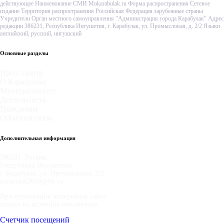
действующее Наименование СМИ Mokarabulak.ru Форма распространения Сетевое
издание Территория распространения Российская Федерация зарубежные страны
Учредители Орган местного самоуправления "Администрация города Карабулак" Адрес
редакции 386231, Республика Ингушетия, г. Карабулак, ул. Промысловая, д. 2/2 Языки
английский, русский, ингушский
Основные разделы
Пресс-центр
О Карабулаке
Муниципалитет
Деятельность
Гражданам
Обратная связь
Дополнительная информация
386231, Россия,
Республика Ингушетия,
г. Карабулак, ул. Промысловая, 2/2.
karabulak2009@bk.ru
При публикации материалов сайта
ссылка на источник обязательна.
Счетчик посещений