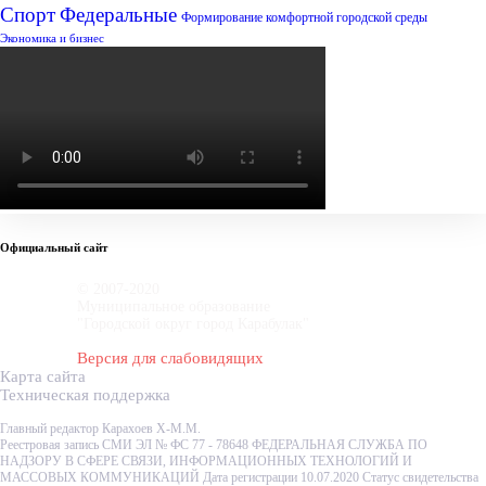
Спорт
Федеральные
Формирование комфортной городской среды
Экономика и бизнес
Официальный сайт
© 2007-2020
Муниципальное образование
"Городской округ город Карабулак"
Версия для слабовидящих
Карта сайта
Техническая поддержка
Главный редактор Карахоев Х-М.М.
Реестровая запись СМИ ЭЛ № ФС 77 - 78648 ФЕДЕРАЛЬНАЯ СЛУЖБА ПО
НАДЗОРУ В СФЕРЕ СВЯЗИ, ИНФОРМАЦИОННЫХ ТЕХНОЛОГИЙ И
МАССОВЫХ КОММУНИКАЦИЙ Дата регистрации 10.07.2020 Статус свидетельства