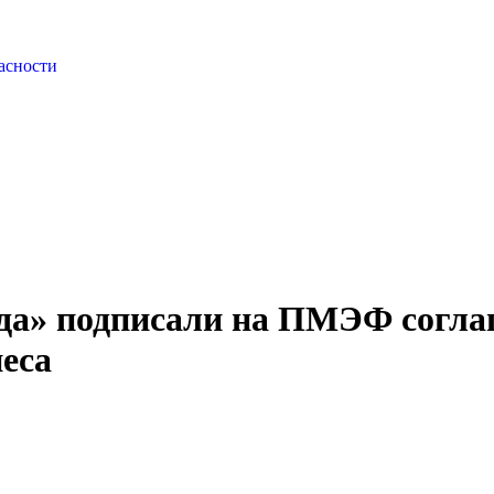
асности
да» подписали на ПМЭФ согла
еса