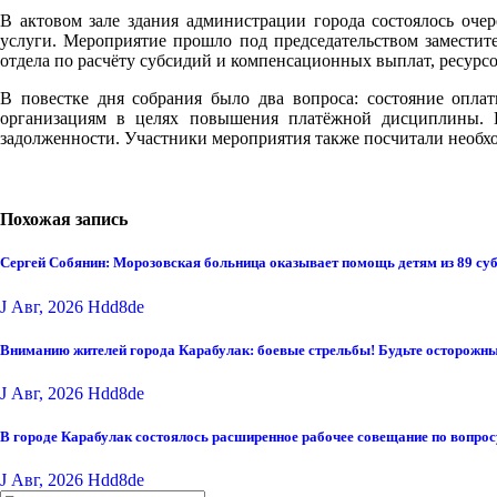
В актовом зале здания администрации города состоялось оч
услуги. Мероприятие прошло под председательством заместит
отдела по расчёту субсидий и компенсационных выплат, ресур
В повестке дня собрания было два вопроса: состояние опла
организациям в целях повышения платёжной дисциплины. 
задолженности. Участники мероприятия также посчитали необх
Похожая запись
Сергей Собянин: Морозовская больница оказывает помощь детям из 89 су
J Авг, 2026
Hdd8de
Вниманию жителей города Карабулак: боевые стрельбы! Будьте осторожны
J Авг, 2026
Hdd8de
В городе Карабулак состоялось расширенное рабочее совещание по вопро
J Авг, 2026
Hdd8de