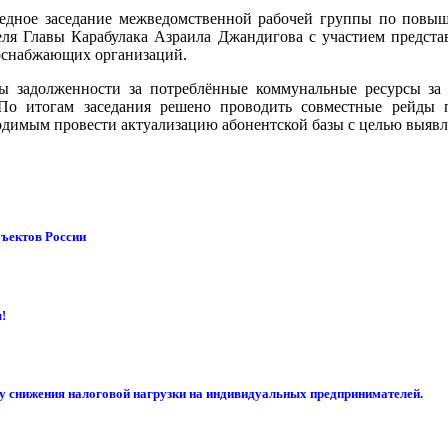
ередное заседание межведомственной рабочей группы по пов
еля Главы Карабулака Азраила Джандигова с участием предста
соснабжающих организаций.
ты задолженности за потреблённые коммунальные ресурсы за
По итогам заседания решено проводить совместные рейды 
одимым провести актуализацию абонентской базы с целью выяв
бъектов России
!
су снижения налоговой нагрузки на индивидуальных предпринимателей.