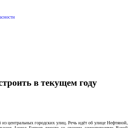
асности
строить в текущем году
из центральных городских улиц. Речь идёт об улице Нефтяной, 
ования Ахмед Битиев вместе со своими заместителями Вахо