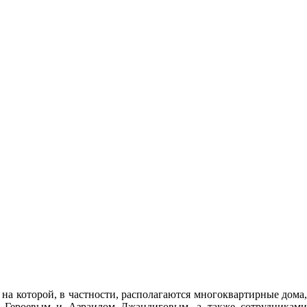
на которой, в частности, располагаются многоквартирные дома,
й Героевым и Азраилом Джандиговым, а также сотрудниками