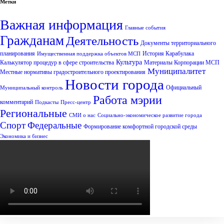
Метки
Важная информация
Главные события
Гражданам
Деятельность
Документы территориального
планирования
История Карабулака
Имущественная поддержка объектов МСП
Культура
Калькулятор процедур в сфере строительства
Материалы Корпорации МСП
Муниципалитет
Местные нормативы градостроительного проектирования
Новости города
Официальный
Муниципальный контроль
Работа мэрии
комментарий
Подкасты
Пресс-центр
Региональные
СМИ о нас
Социально-экономическое развитие города
Спорт
Федеральные
Формирование комфортной городской среды
Экономика и бизнес