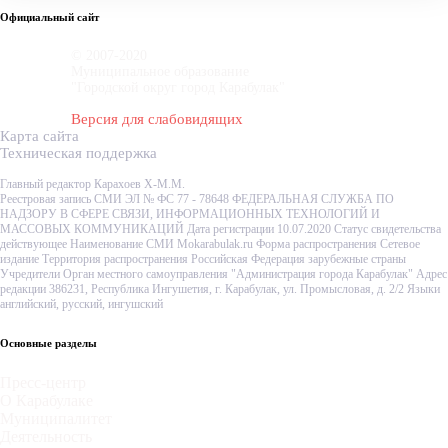
Официальный сайт
© 2007-2020
Муниципальное образование
"Городской округ город Карабулак"
Версия для слабовидящих
Карта сайта
Техническая поддержка
Главный редактор Карахоев Х-М.М.
Реестровая запись СМИ ЭЛ № ФС 77 - 78648 ФЕДЕРАЛЬНАЯ СЛУЖБА ПО
НАДЗОРУ В СФЕРЕ СВЯЗИ, ИНФОРМАЦИОННЫХ ТЕХНОЛОГИЙ И
МАССОВЫХ КОММУНИКАЦИЙ Дата регистрации 10.07.2020 Статус свидетельства
действующее Наименование СМИ Mokarabulak.ru Форма распространения Сетевое
издание Территория распространения Российская Федерация зарубежные страны
Учредители Орган местного самоуправления "Администрация города Карабулак" Адрес
редакции 386231, Республика Ингушетия, г. Карабулак, ул. Промысловая, д. 2/2 Языки
английский, русский, ингушский
Основные разделы
Пресс-центр
О Карабулаке
Муниципалитет
Деятельность