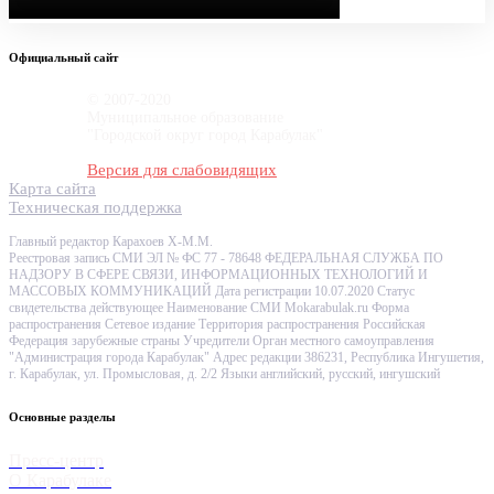
Официальный сайт
© 2007-2020
Муниципальное образование
"Городской округ город Карабулак"
Версия для слабовидящих
Карта сайта
Техническая поддержка
Главный редактор Карахоев Х-М.М.
Реестровая запись СМИ ЭЛ № ФС 77 - 78648 ФЕДЕРАЛЬНАЯ СЛУЖБА ПО
НАДЗОРУ В СФЕРЕ СВЯЗИ, ИНФОРМАЦИОННЫХ ТЕХНОЛОГИЙ И
МАССОВЫХ КОММУНИКАЦИЙ Дата регистрации 10.07.2020 Статус
свидетельства действующее Наименование СМИ Mokarabulak.ru Форма
распространения Сетевое издание Территория распространения Российская
Федерация зарубежные страны Учредители Орган местного самоуправления
"Администрация города Карабулак" Адрес редакции 386231, Республика Ингушетия,
г. Карабулак, ул. Промысловая, д. 2/2 Языки английский, русский, ингушский
Основные разделы
Пресс-центр
О Карабулаке