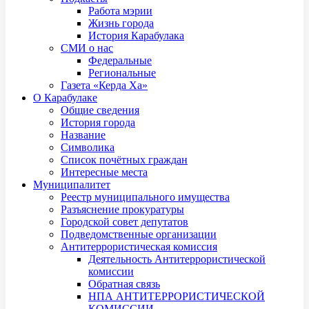
Работа мэрии
Жизнь города
История Карабулака
СМИ о нас
Федеральные
Региональные
Газета «Керда Ха»
О Карабулаке
Общие сведения
История города
Название
Символика
Список почётных граждан
Интересные места
Муниципалитет
Реестр муниципального имущества
Разъяснение прокуратуры
Городской совет депутатов
Подведомственные организации
Антитеррористическая комиссия
Деятельность Антитеррористической
комиссии
Обратная связь
НПА АНТИТЕРРОРИСТИЧЕСКОЙ
КОМИССИИ