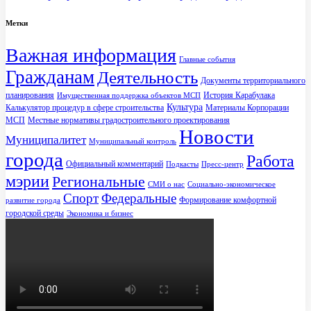
Метки
Важная информация
Главные события
Гражданам
Деятельность
Документы территориального
планирования
История Карабулака
Имущественная поддержка объектов МСП
Культура
Калькулятор процедур в сфере строительства
Материалы Корпорации
МСП
Местные нормативы градостроительного проектирования
Новости
Муниципалитет
Муниципальный контроль
города
Работа
Официальный комментарий
Подкасты
Пресс-центр
мэрии
Региональные
СМИ о нас
Социально-экономическое
Спорт
Федеральные
Формирование комфортной
развитие города
городской среды
Экономика и бизнес