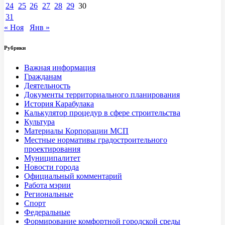
24
25
26
27
28
29
30
31
« Ноя
Янв »
Рубрики
Важная информация
Гражданам
Деятельность
Документы территориального планирования
История Карабулака
Калькулятор процедур в сфере строительства
Культура
Материалы Корпорации МСП
Местные нормативы градостроительного
проектирования
Муниципалитет
Новости города
Официальный комментарий
Работа мэрии
Региональные
Спорт
Федеральные
Формирование комфортной городской среды