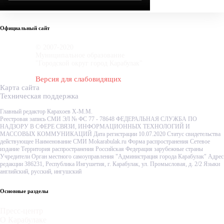
Официальный сайт
© 2007-2020
Муниципальное образование
"Городской округ город Карабулак"
Версия для слабовидящих
Карта сайта
Техническая поддержка
Главный редактор Карахоев Х-М.М.
Реестровая запись СМИ ЭЛ № ФС 77 - 78648 ФЕДЕРАЛЬНАЯ СЛУЖБА ПО
НАДЗОРУ В СФЕРЕ СВЯЗИ, ИНФОРМАЦИОННЫХ ТЕХНОЛОГИЙ И
МАССОВЫХ КОММУНИКАЦИЙ Дата регистрации 10.07.2020 Статус свидетельства
действующее Наименование СМИ Mokarabulak.ru Форма распространения Сетевое
издание Территория распространения Российская Федерация зарубежные страны
Учредители Орган местного самоуправления "Администрация города Карабулак" Адрес
редакции 386231, Республика Ингушетия, г. Карабулак, ул. Промысловая, д. 2/2 Языки
английский, русский, ингушский
Основные разделы
Пресс-центр
О Карабулаке