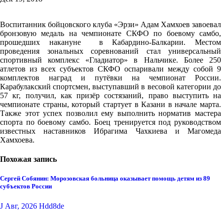
Воспитанник бойцовского клуба «Эрзи» Адам Хамхоев завоевал
бронзовую медаль на чемпионате СКФО по боевому самбо,
прошедших накануне
в Кабардино-Балкарии. Место
проведения зональных соревнований стал универсальный
спортивный комплекс «Гладиатор» в Нальчике. Более 250
атлетов из всех субъектов СКФО оспаривали между собой 9
комплектов наград и путёвки на чемпионат России.
Карабулакский спортсмен, выступавший в весовой категории до
57 кг, получил, как призёр состязаний, право выступить на
чемпионате страны, который стартует в Казани в начале марта.
Также этот успех позволил ему выполнить норматив мастера
спорта по боевому самбо. Боец тренируется под руководством
известных наставников Ибрагима Чахкиева и Магомеда
Хамхоева.
Похожая запись
Сергей Собянин: Морозовская больница оказывает помощь детям из 89
субъектов России
J Авг, 2026
Hdd8de