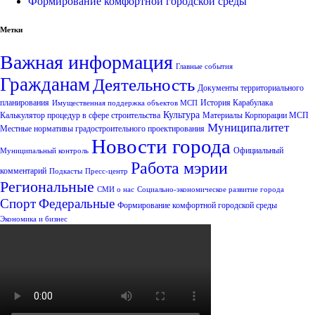
Формирование комфортной городской среды
Метки
Важная информация
Главные события
Гражданам
Деятельность
Документы территориального
планирования
История Карабулака
Имущественная поддержка объектов МСП
Культура
Калькулятор процедур в сфере строительства
Материалы Корпорации МСП
Муниципалитет
Местные нормативы градостроительного проектирования
Новости города
Официальный
Муниципальный контроль
Работа мэрии
комментарий
Подкасты
Пресс-центр
Региональные
СМИ о нас
Социально-экономическое развитие города
Спорт
Федеральные
Формирование комфортной городской среды
Экономика и бизнес