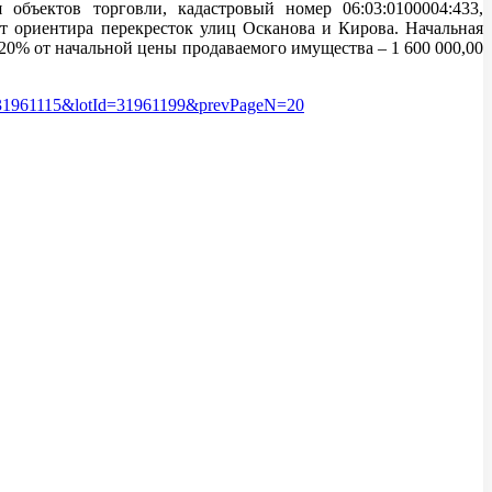
объектов торговли, кадастровый номер 06:03:0100004:433,
от ориентира перекресток улиц Осканова и Кирова. Начальная
– 20% от начальной цены продаваемого имущества – 1 600 000,00
tionId=31961115&lotId=31961199&prevPageN=20