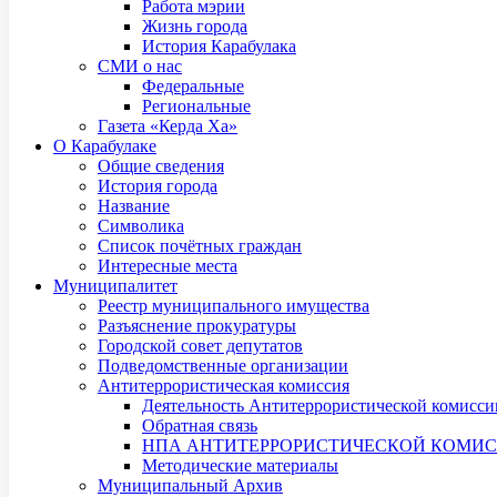
Работа мэрии
Жизнь города
История Карабулака
СМИ о нас
Федеральные
Региональные
Газета «Керда Ха»
О Карабулаке
Общие сведения
История города
Название
Символика
Список почётных граждан
Интересные места
Муниципалитет
Реестр муниципального имущества
Разъяснение прокуратуры
Городской совет депутатов
Подведомственные организации
Антитеррористическая комиссия
Деятельность Антитеррористической комисси
Обратная связь
НПА АНТИТЕРРОРИСТИЧЕСКОЙ КОМИ
Методические материалы
Муниципальный Архив