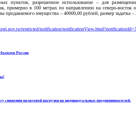
ных пунктов, разрешенное использование – для размещения 
ак, примерно в 100 метрах по направлению на северо-восток 
ены продаваемого имущества – 40000,00 рублей, размер задатка 
/torgi.gov.ru/restricted/notification/notificationView.html?notifica
убъектов России
ны!
осу снижения налоговой нагрузки на индивидуальных предпринимателей.