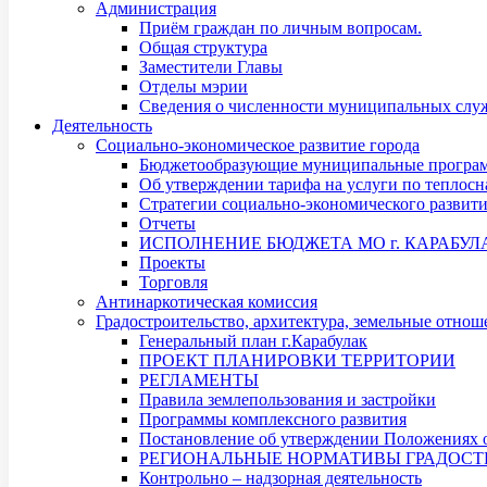
Администрация
Приём граждан по личным вопросам.
Общая структура
Заместители Главы
Отделы мэрии
Сведения о численности муниципальных служ
Деятельность
Социально-экономическое развитие города
Бюджетообразующие муниципальные програ
Об утверждении тарифа на услуги по теплос
Стратегии социально-экономического развит
Отчеты
ИСПОЛНЕНИЕ БЮДЖЕТА МО г. КАРАБУЛ
Проекты
Торговля
Антинаркотическая комиссия
Градостроительство, архитектура, земельные отнош
Генеральный план г.Карабулак
ПРОЕКТ ПЛАНИРОВКИ ТЕРРИТОРИИ
РЕГЛАМЕНТЫ
Правила землепользования и застройки
Программы комплексного развития
Постановление об утверждении Положениях о
РЕГИОНАЛЬНЫЕ НОРМАТИВЫ ГРАДОСТ
Контрольно – надзорная деятельность