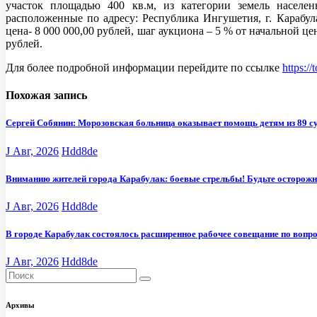
участок площадью 400 кв.м, из категории земель населен
расположенные по адресу: Республика Ингушетия, г. Карабул
цена-
8 000 000
,00 рублей, шаг аукциона – 5 % от начальной ц
рублей.
Для более подробной информации перейдите по ссылке
https:/
Похожая запись
Сергей Собянин: Морозовская больница оказывает помощь детям из 89 с
J Авг, 2026
Hdd8de
Вниманию жителей города Карабулак: боевые стрельбы! Будьте осторож
J Авг, 2026
Hdd8de
В городе Карабулак состоялось расширенное рабочее совещание по вопр
J Авг, 2026
Hdd8de
Архивы