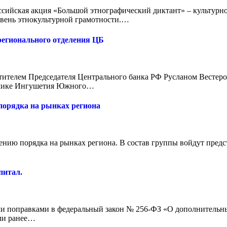
ссийская акция «Большой этнографический диктант» – культурно
овень этнокультурной грамотности.…
регионального отделения ЦБ
тителем Председателя Центрального банка РФ Русланом Вестеро
ублике Ингушетия Южного…
порядка на рынках региона
дению порядка на рынках региона. В состав группы войдут пре
питал.
ми поправками в федеральный закон № 256-ФЗ «О дополнительн
сли ранее…