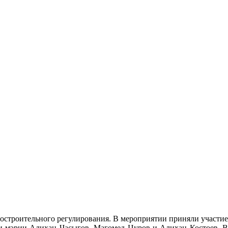
остроительного регулирования. В мероприятии приняли участие
ки мэрии Алихан Часыгов, Магомед Цуров и Алихан Костоев. В