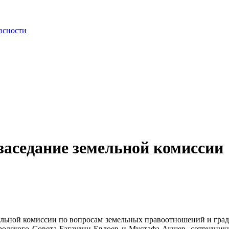
асности
 заседание земельной комиссии
альной комиссии по вопросам земельных правоотношений и град
ородского Совета Багаудин Евлоев и Мустафа Аушев, сотрудни