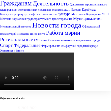
Гражданам
Деятельность
Документы территориального
планирования
История Карабулака
Имущественная поддержка объектов МСП
Культура
Калькулятор процедур в сфере строительства
Материалы Корпорации МСП
Муниципалитет
Местные нормативы градостроительного проектирования
Новости города
Официальный
Муниципальный контроль
Работа мэрии
комментарий
Подкасты
Пресс-центр
Региональные
СМИ о нас
Социально-экономическое развитие города
Спорт
Федеральные
Формирование комфортной городской среды
Экономика и бизнес
Официальный сайт
© 2007-2020