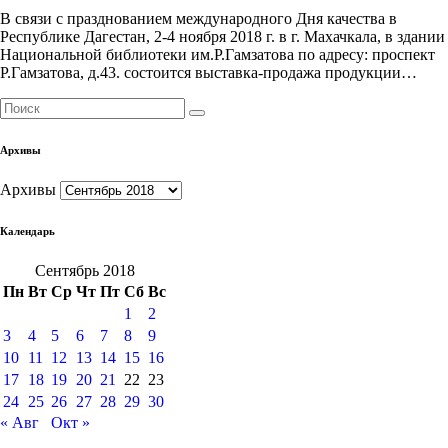
В связи с празднованием международного Дня качества в
Республике Дагестан, 2-4 ноября 2018 г. в г. Махачкала, в здании
Национальной библиотеки им.Р.Гамзатова по адресу: проспект
Р.Гамзатова, д.43. состоится выставка-продажа продукции…
Архивы
Архивы
Календарь
Сентябрь 2018
Пн
Вт
Ср
Чт
Пт
Сб
Вс
1
2
3
4
5
6
7
8
9
10
11
12
13
14
15
16
17
18
19
20
21
22
23
24
25
26
27
28
29
30
« Авг
Окт »