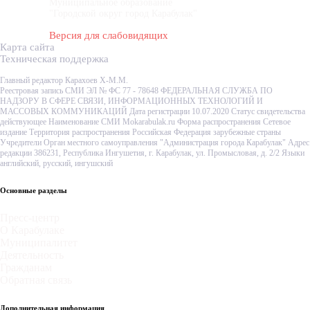
Муниципальное образование
"Городской округ город Карабулак"
Версия для слабовидящих
Карта сайта
Техническая поддержка
Главный редактор Карахоев Х-М.М.
Реестровая запись СМИ ЭЛ № ФС 77 - 78648 ФЕДЕРАЛЬНАЯ СЛУЖБА ПО
НАДЗОРУ В СФЕРЕ СВЯЗИ, ИНФОРМАЦИОННЫХ ТЕХНОЛОГИЙ И
МАССОВЫХ КОММУНИКАЦИЙ Дата регистрации 10.07.2020 Статус свидетельства
действующее Наименование СМИ Mokarabulak.ru Форма распространения Сетевое
издание Территория распространения Российская Федерация зарубежные страны
Учредители Орган местного самоуправления "Администрация города Карабулак" Адрес
редакции 386231, Республика Ингушетия, г. Карабулак, ул. Промысловая, д. 2/2 Языки
английский, русский, ингушский
Основные разделы
Пресс-центр
О Карабулаке
Муниципалитет
Деятельность
Гражданам
Обратная связь
Дополнительная информация